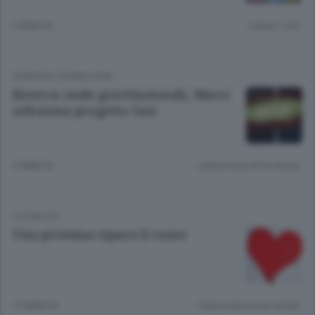
2 ANNI FA
Lettura 1 min.
SCIENZA E TECNOLOGIA
Ricerca: onde gravitazionali, Maeci
seleziona progetto Gssi
3 ANNI FA
Lettura meno di un minuto.
LA SALUTE
Una proteina ripara il cuore
12 ANNI FA
Lettura meno di un minuto.