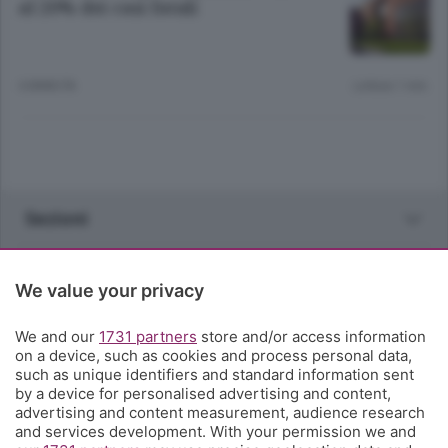
al 20% dei casi fatali
4 ANNI FA
Lettura 1 min.
Sezioni
Rubriche
We value your privacy
Territorio
We and our
1731 partners
store and/or access information
on a device, such as cookies and process personal data,
such as unique identifiers and standard information sent
Servizi
by a device for personalised advertising and content,
advertising and content measurement, audience research
and services development. With your permission we and
Chi Siamo