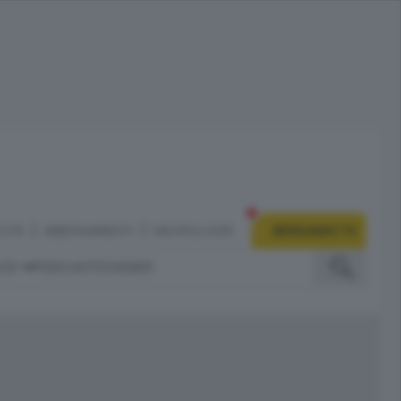
CITÀ
ABBONAMENTI
NECROLOGIE
BERGAMO TV
IZI
PODCAST
DOSSIER