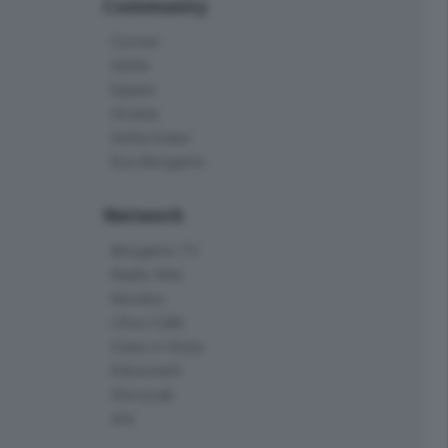
Community
Corner
Skille
Eppen
Orobie
Delta Index
Eco.Bergamo
Network
Bergamo TV
Radio Alta
Kendoo
L'Eco Cafè
Case in festa
Edoomark
StoryLab
Ark