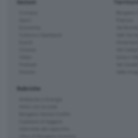
Sezioni
Territor
Cronaca
Bergamo C
Sport
Pianura
Economia
Val Bremb
Cultura e Spettacoli
Valli Seria
Eventi
Hinterlan
Cinema
Val Calepi
Video
Isola e Va
Podcast
Val Cavall
Dossier
Valle Ima
Rubriche
Ambiente e Energia
Amici con la coda
Bergamo Senza Confini
Il piacere di leggere
Interviste allo specchio
L'Eco di Bergamo Incontra