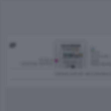
SFOGLIA
OGGI
L’EDIZIONE DIGITALE
POCO NUVO
CRONACA
SPORT
ECONOMIA
C
Ambiente e Energia
Bergamo Città
Classifica UEFA C
Ami
Eppen
League
La rivista online dedicata al
Bergamo Senza Confini
Val Brembana
Il 
al tempo libero di Bergamo 
Classifiche