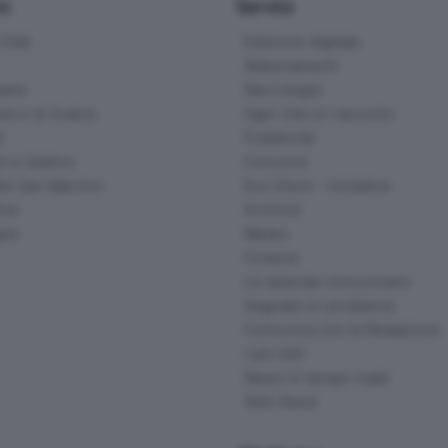
io
Servizi
ittà
Edizione digitale
Abbonamenti
ana
Necrologie
na e di Scalve
Ogni vita un racconto
d
Pubblicità
o e Sebino
Concorsi
lle San Martino
Eco Store - Iniziative
ina
Archivio
gna
Meteo
Cinema
Le aziende comunicano
Segnala un problema
Comunica con la Redazione
I più letti
News in tempo reale
Skill Alexa