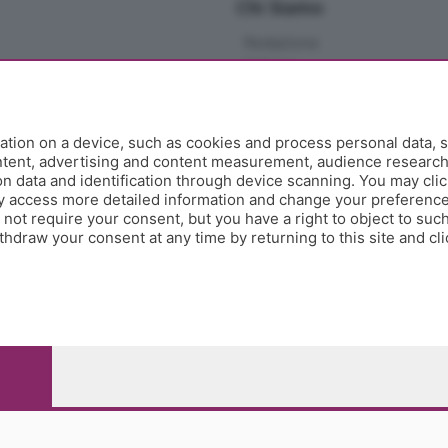
Chi Siamo
Redazione
Editore
Contatti
Collabora con noi
Privacy e Policy
tion on a device, such as cookies and process personal data, s
ontent, advertising and content measurement, audience researc
 data and identification through device scanning. You may clic
y access more detailed information and change your preference
ot require your consent, but you have a right to object to such
hdraw your consent at any time by returning to this site and cl
e Papa Giovanni XXIII, 118 24121 Bergamo - E' vietata la