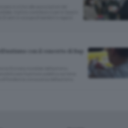
zzano è vicino alle associazioni del
olidale. Il primo contributo è per lo Spazio
22 anni si occupa di bambini e ragazzi
l’autismo con il concerto di Bap
ebra la Giornata mondiale dell’autismo,
ensibilizzare l’opinione pubblica sul tema
a diffondere la conoscenza dell’autismo.