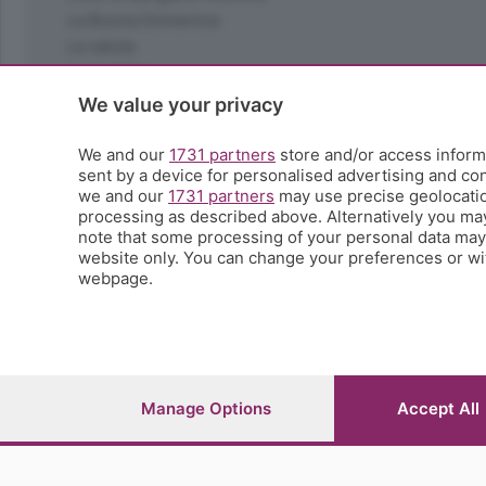
La Buona Domenica
La salute
Le tue foto
Moda e tendenze
We value your privacy
Orobie
La domenica del villaggio
We and our
1731 partners
store and/or access informa
sent by a device for personalised advertising and c
Ricette (quasi) perfette
we and our
1731 partners
may use precise geolocation
Scienza e Tecnologia
processing as described above. Alternatively you ma
Tic Tac
note that some processing of your personal data may n
Volontariato
website only. You can change your preferences or wit
webpage.
StoryLab
Il punto
L'EcoCafè
Editoriali
Manage Options
Accept All
© COPYRIGHT 2026 - S.E.S.A.A.B. S.p.a. con sede in Vial
riproduzione anche parziale