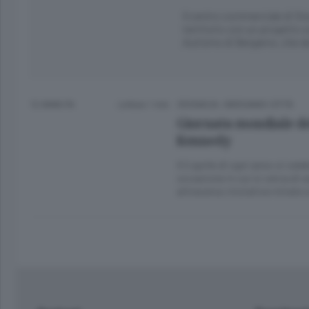
Il centro commerciale di Ste
territorio con un progetto s
Autismo di Bergamo, che da 
12 ANNI FA
Lettura 1 min.
CRONACA
/
BERGAMO CITTÀ
Giornata mondiale del
Kennedy
Il 2 aprile di ogni anno si cel
occasione in cui si cerca di s
attraverso iniziative mirate 