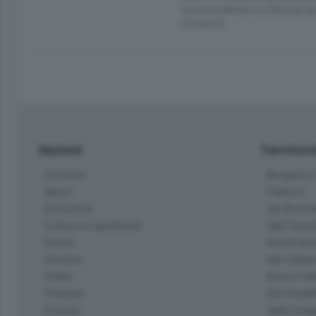
responsabilità occidentali da
minaccia.
Sezioni
Territor
Cronaca
Bergamo C
Sport
Pianura
Economia
Val Bremb
Cultura e Spettacoli
Valli Seria
Eventi
Hinterlan
Cinema
Val Calepi
Video
Isola e Va
Podcast
Val Cavall
Dossier
Valle Ima