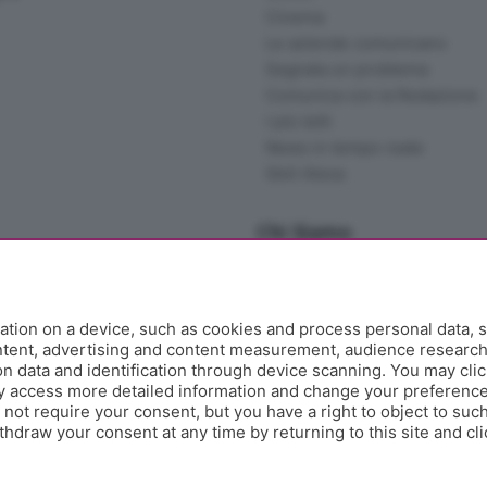
Cinema
Le aziende comunicano
Segnala un problema
Comunica con la Redazione
I più letti
News in tempo reale
Skill Alexa
Chi Siamo
Redazione
Editore
Contatti
tion on a device, such as cookies and process personal data, s
Collabora con noi
ontent, advertising and content measurement, audience researc
 data and identification through device scanning. You may clic
Privacy e Policy
y access more detailed information and change your preference
ot require your consent, but you have a right to object to such
hdraw your consent at any time by returning to this site and cl