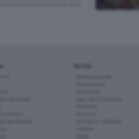
 chiamare in causa né un pericolo che ci
io
Servizi
ittà
Edizione digitale
Abbonamenti
ana
Necrologie
na e di Scalve
Ogni vita un racconto
d
Pubblicità
o e Sebino
Concorsi
lle San Martino
Eco Store - Iniziative
ina
Archivio
gna
Meteo