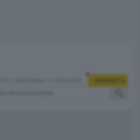
CITÀ
ABBONAMENTI
NECROLOGIE
BERGAMO TV
IZI
PODCAST
DOSSIER