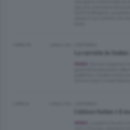
Una guerra civile brutale sta 
una crisi umanitaria senza pr
CESVI di Bergamo, scopriamo 
campo in un conflitto che res
aiuta.
1 ANNO FA
Lettura 2 min.
L'EDITORIALE
La carestia in Sudan.
Da mesi organismi in
MONDO.
governative lanciavano allarmi
pubbliche: il Sudan rischia u
servono aiuti e va fermata la
2 ANNI FA
Lettura 2 min.
L'EDITORIALE
L’abisso Sudan e il 
Le guerre che più o 
MONDO.
Uniti e l’Europa, raramente a