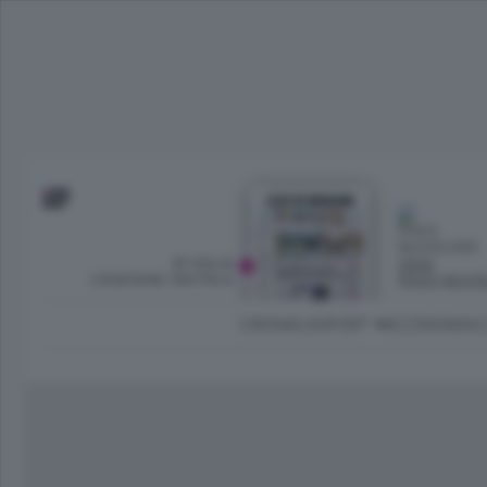
SFOGLIA
OGGI
L’EDIZIONE DIGITALE
POCO NUVO
CRONACA
SPORT
ECONOMIA
C
Ambiente e Energia
Bergamo Città
Classifica UEFA C
Ami
Eppen
League
La rivista online dedicata al
Bergamo Senza Confini
Val Brembana
Il 
al tempo libero di Bergamo 
Classifiche