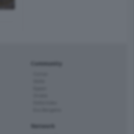
Community
Corner
Skille
Eppen
Orobie
Delta Index
Eco.Bergamo
Network