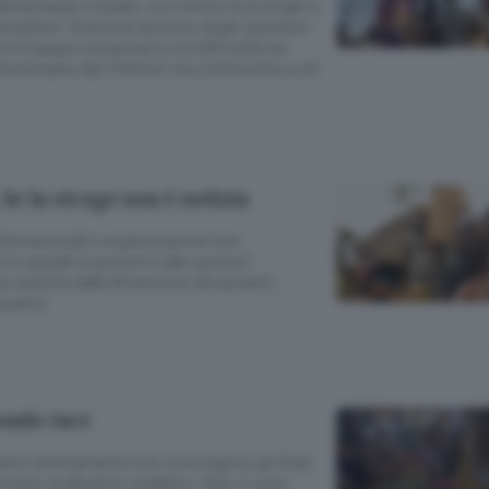
devastando il Sudan, con milioni di profughi e
ecedenti. Grazie al racconto degli operatori
l’impegno umanitario e le difficoltà sul
ta lontano dai riflettori ma vicinissimo a chi
 Se la strage non è notizia
ternazionali e organizzazioni non
 e appelli ai governi e alle opinioni
na carestia dalle dimensioni devastanti,
 guerra
mondo tace
meno direttamente non coinvolgono gli Stati
rrivano al dibattito pubblico. Non ci sono