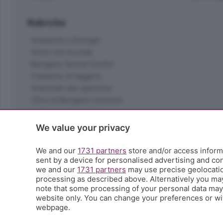
Rubriche
Ambiente e Energia
Amici con la coda
Bergamo Senza Confini
Il piacere di leggere
Interviste allo specchio
L'Eco di Bergamo Incontra
La Buona Domenica
La salute
We value your privacy
Le tue foto
Moda e tendenze
We and our
1731 partners
store and/or access informa
Orobie
sent by a device for personalised advertising and c
we and our
1731 partners
may use precise geolocation
La domenica del villaggio
processing as described above. Alternatively you ma
Ricette (quasi) perfette
note that some processing of your personal data may n
Scienza e Tecnologia
website only. You can change your preferences or wit
Tic Tac
webpage.
Volontariato