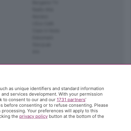
Bergamo TV
Radio Alta
Kendoo
L'Eco Cafè
Case in festa
Edoomark
StoryLab
Ark
uch as unique identifiers and standard information
h and services development. With your permission
k to consent to our and our
1731 partners
’
s before consenting or to refuse consenting. Please
 processing. Your preferences will apply to this
icking the
privacy policy
button at the bottom of the