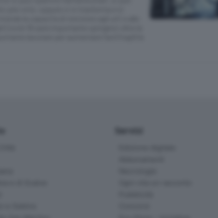
o pre-crisi, oppure ci si trasforma e si
ntende la capacità di resistere agli urti e alle
del Covid-19 sarà importante spingersi oltre la
ortante lavorare per aumentare l’antifragilità
io
Servizi
ittà
Edizione digitale
Abbonamenti
ana
Necrologie
na e di Scalve
Ogni vita un racconto
d
Pubblicità
o e Sebino
Concorsi
lle San Martino
Eco Store - Iniziative