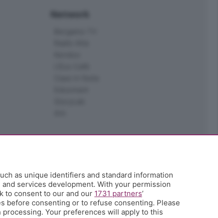
Network
Bergamo TV
Radio Alta
Kendoo
L'Eco Cafè
Case in festa
Edoomark
StoryLab
Ark
uch as unique identifiers and standard information
h and services development. With your permission
k to consent to our and our
1731 partners
’
s before consenting or to refuse consenting. Please
 processing. Your preferences will apply to this