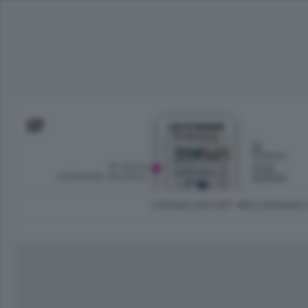
SFOGLIA
OGGI
L’EDIZIONE DIGITALE
SERENO
CRONACA
SPORT
ECONOMIA
C
Ambiente e Energia
Bergamo Città
Classifica UEFA C
Ami
Eppen
League
La rivista online dedicata al
Bergamo Senza Confini
Val Brembana
Il 
al tempo libero di Bergamo 
Classifiche