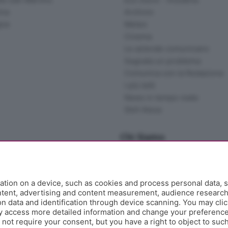
ina
Archivio
gna
Meteo
Cinema
Le aziende comunicano
Segnala un problema
Comunica con la Redazione
I più letti
News in tempo reale
Skill Alexa
Chi Siamo
Redazione
Editore
Contatti
tion on a device, such as cookies and process personal data, s
Collabora con noi
ontent, advertising and content measurement, audience researc
 data and identification through device scanning. You may clic
Privacy e Policy
y access more detailed information and change your preference
ot require your consent, but you have a right to object to such