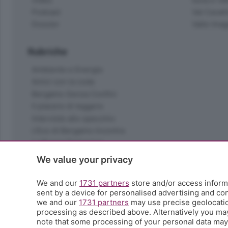
Podcast
Val Cavall
Dossier
Valle Ima
Rubriche
Ambiente e Energia
Amici con la coda
Bergamo Senza Confini
Il piacere di leggere
Interviste allo specchio
L'Eco di Bergamo Incontra
La Buona Domenica
La salute
We value your privacy
Le tue foto
Moda e tendenze
We and our
1731 partners
store and/or access informa
Orobie
sent by a device for personalised advertising and c
we and our
1731 partners
may use precise geolocation
La domenica del villaggio
processing as described above. Alternatively you ma
Ricette (quasi) perfette
note that some processing of your personal data may n