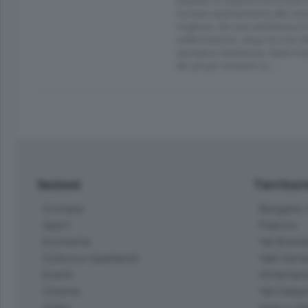
tornare esattamente allo stat
migliora. Se con resilienza s’i
sollecitazioni, dopo la crisi 
semplice resilienza. Sarà imp
dei propri sistemi or…
Sezioni
Territor
Cronaca
Bergamo C
Sport
Pianura
Economia
Val Bremb
Cultura e Spettacoli
Valli Seria
Eventi
Hinterlan
Cinema
Val Calepi
Video
Isola e Va