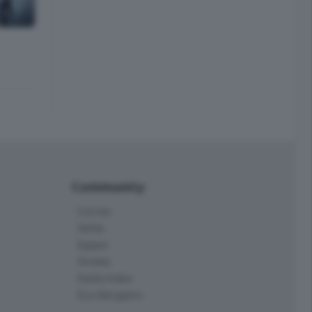
Community
Corner
Skille
Eppen
Orobie
Delta Index
Eco.Bergamo