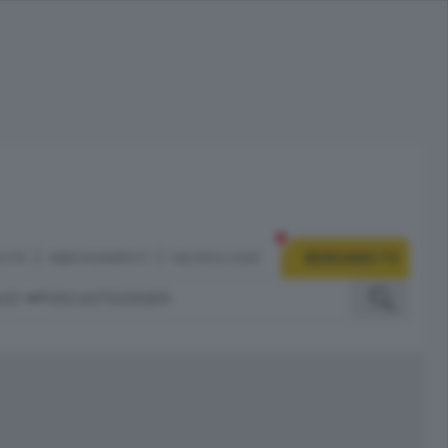
CITÀ
ABBONAMENTI
NECROLOGIE
BERGAMO TV
IZI
PODCAST
DOSSIER