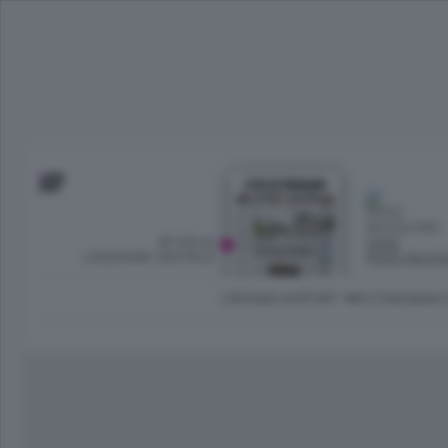
SFOGLIA
OGGI
L’EDIZIONE DIGITALE
POCO NUVO
CRONACA
SPORT
ECONOMIA
C
Ambiente e Energia
Bergamo Città
Classifica UEFA C
Ami
Eppen
League
La rivista online dedicata al
Bergamo Senza Confini
Val Brembana
Il 
al tempo libero di Bergamo 
Classifiche