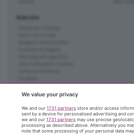
Dossier
Valle Ima
Rubriche
Ambiente e Energia
Amici con la coda
Bergamo Senza Confini
Il piacere di leggere
Interviste allo specchio
L'Eco di Bergamo Incontra
La Buona Domenica
La salute
Le tue foto
Moda e tendenze
We value your privacy
Orobie
La domenica del villaggio
We and our
1731 partners
store and/or access informa
sent by a device for personalised advertising and c
Ricette (quasi) perfette
we and our
1731 partners
may use precise geolocation
Scienza e Tecnologia
processing as described above. Alternatively you ma
Tic Tac
note that some processing of your personal data may n