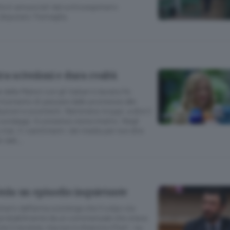
orzi annunciati dal sottosegretario
 deputato Tremaglia.
ra scivoloni e dura realtà
 della Meloni con gli italiani è durata fin
 momento di passare dalle promesse alle
usioni e scontenti. Nemmeno troppi, a dire il
 sondaggi. Il consenso resta intatto. Negli
 mai, il «sentiment» dei media per non dire
ri dell…
stola un episodio inquietante
tario dell’arma sostenga che il colpo sia
(probabilmente da un commensale che stava
l revolver, ma non è chiaro) e rifiuti - su