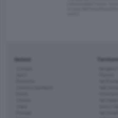
richiesta della Procura - la 
in nome dell’immunità parlam
vestiti.
Sezioni
Territor
Cronaca
Bergamo C
Sport
Pianura
Economia
Val Bremb
Cultura e Spettacoli
Valli Seria
Eventi
Hinterlan
Cinema
Val Calepi
Video
Isola e Va
Podcast
Val Cavall