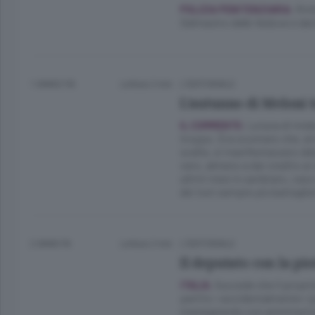
Rinf
POLIZIA PENITENZIARIA.
Delmastro delle Vedove e dal
1 ANNO FA
Lettura 2 min.
L'EDITORIALE
L’autunno di Meloni t
La luna di miele
IL COMMENTO.
troppo. Era scontato che, al
scelte, si manifestassero del
vero, almeno a dar credito ai
ultimi mesi è cambiato, caso
dei toni sempre più battaglie
2 ANNI FA
Lettura 2 min.
L'EDITORIALE
Il deputato con la pi
Succede che il proprie
ITALIA.
partito «accidentalmente» 
maneggiando con ammirazione i