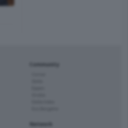
Community
Corner
Skille
Eppen
Orobie
Delta Index
Eco.Bergamo
Network