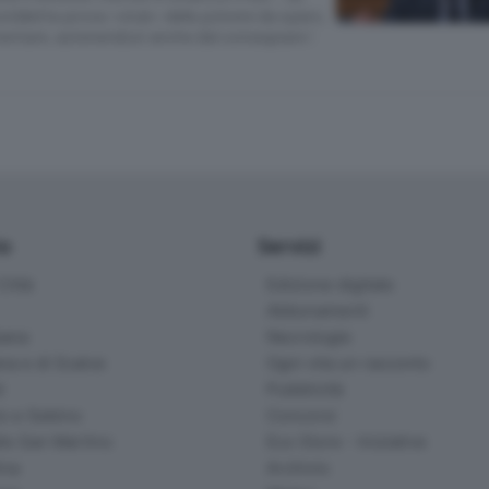
cosiddetta prova «stub» della polvere da sparo,
entare, astenendosi anche dal consegnare i
io
Servizi
ittà
Edizione digitale
Abbonamenti
ana
Necrologie
na e di Scalve
Ogni vita un racconto
d
Pubblicità
o e Sebino
Concorsi
lle San Martino
Eco Store - Iniziative
ina
Archivio