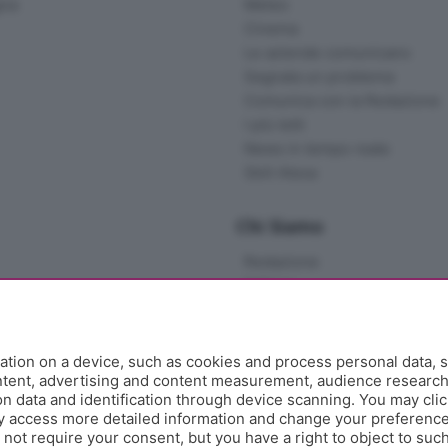
gna
Meteo
Cinema
Le aziende comunicano
Segnala un problema
Comunica con la Redazione
I più letti
News in tempo reale
Skill Alexa
Chi Siamo
Redazione
Editore
Contatti
Collabora con noi
Privacy e Policy
tion on a device, such as cookies and process personal data, s
ontent, advertising and content measurement, audience researc
 data and identification through device scanning. You may clic
y access more detailed information and change your preference
ot require your consent, but you have a right to object to such