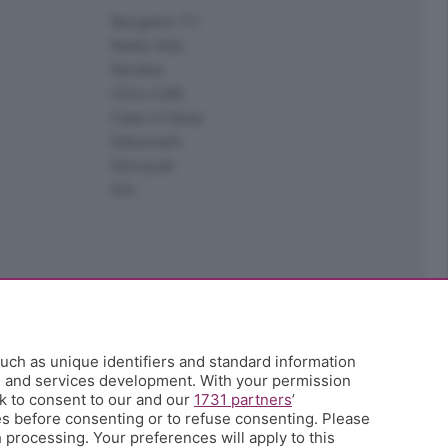
Bergamo TV
Radio Alta
Kendoo
L'Eco Cafè
Case in festa
Edoomark
StoryLab
Ark
uch as unique identifiers and standard information
h and services development. With your permission
k to consent to our and our
1731 partners
’
s before consenting or to refuse consenting. Please
 processing. Your preferences will apply to this