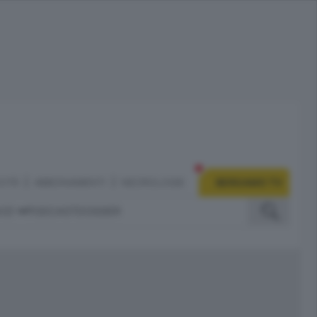
CITÀ
ABBONAMENTI
NECROLOGIE
BERGAMO TV
IZI
PODCAST
DOSSIER