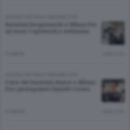
CULTURA E SPETTACOLI
/
BERGAMO CITTÀ
Burattini bergamaschi a Milano Per
un mese 3 spettacoli a settimana
12 ANNI FA
Lettura 1 min.
CULTURA E SPETTACOLI
/
BERGAMO CITTÀ
L’arte dei burattini sbarca a Milano
Fra i protagonisti Daniele Cortesi
12 ANNI FA
Lettura 1 min.