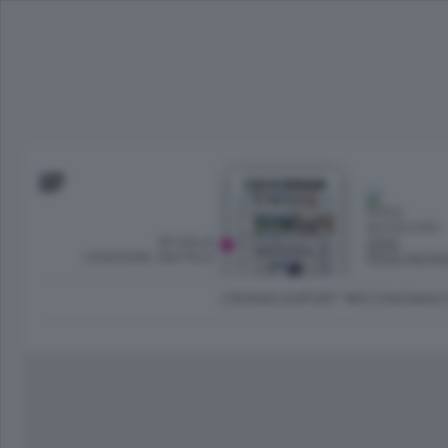
SFOGLIA
OGGI
L’EDIZIONE DIGITALE
POCO NUVO
CRONACA
SPORT
ECONOMIA
C
Ambiente e Energia
Bergamo Città
Classifica UEFA C
Ami
Eppen
League
La rivista online dedicata al
Bergamo Senza Confini
Val Brembana
Il 
al tempo libero di Bergamo 
Classifiche