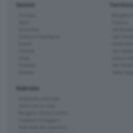
Sezioni
Territor
Cronaca
Bergamo C
Sport
Pianura
Economia
Val Bremb
Cultura e Spettacoli
Valli Seria
Eventi
Hinterlan
Cinema
Val Calepi
Video
Isola e Va
Podcast
Val Cavall
Dossier
Valle Ima
Rubriche
Ambiente e Energia
Amici con la coda
Bergamo Senza Confini
Il piacere di leggere
Interviste allo specchio