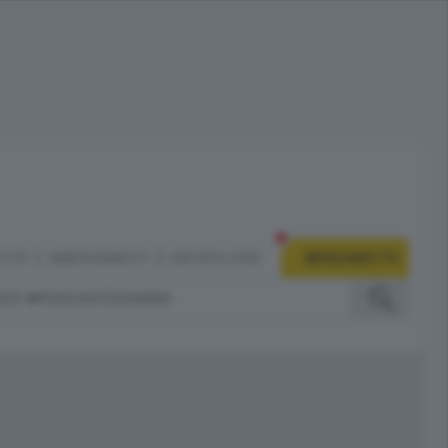
CITÀ
ABBONAMENTI
NECROLOGIE
BERGAMO TV
IZI
PODCAST
DOSSIER