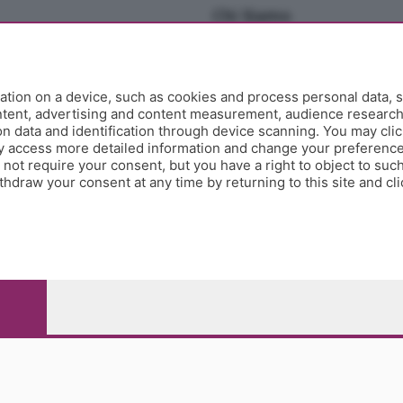
Chi Siamo
Redazione
Editore
Contatti
tion on a device, such as cookies and process personal data, s
Collabora con noi
ontent, advertising and content measurement, audience researc
 data and identification through device scanning. You may clic
Privacy e Policy
y access more detailed information and change your preference
ot require your consent, but you have a right to object to such
hdraw your consent at any time by returning to this site and cl
e Papa Giovanni XXIII, 118 24121 Bergamo - E' vietata la