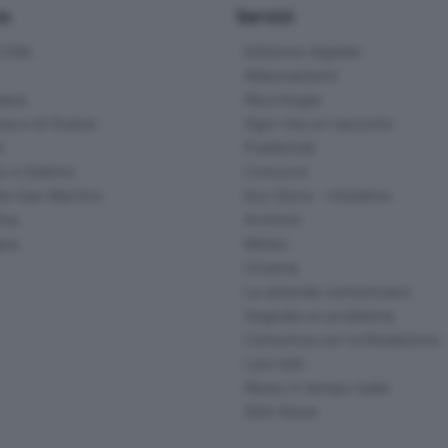
io
Servizi
ittà
Edizione digitale
Abbonamenti
ana
Necrologie
na e di Scalve
Ogni vita un racconto
d
Pubblicità
o e Sebino
Concorsi
lle San Martino
Eco Store - Iniziative
ina
Archivio
gna
Meteo
Cinema
Le aziende comunicano
Segnala un problema
Comunica con la Redazione
I più letti
News in tempo reale
Skill Alexa