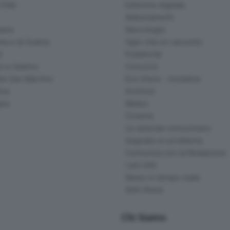
ittà
Edizione digitale
Abbonamenti
ana
Necrologie
na e di Scalve
Ogni vita un racconto
d
Pubblicità
o e Sebino
Concorsi
lle San Martino
Eco Store - Iniziative
ina
Archivio
gna
Meteo
Cinema
Le aziende comunicano
Segnala un problema
Comunica con la Redazione
I più letti
News in tempo reale
Skill Alexa
Chi Siamo