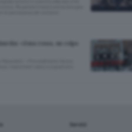
nala turismo in crescita nelle due città
rovince. Ma perché il trend continui bisogna
ni di permanenza dei visitatori.
rdia: «Zona rossa, un colpo
rlo Massoletti: «Provvedimento feroce.
nza, risarcimenti veloci e soprattutto
io
Servizi