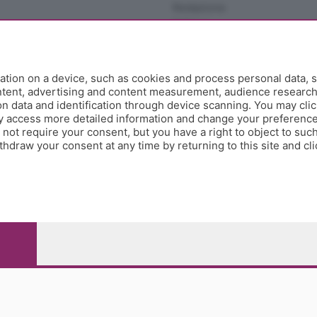
Redazione
Editore
Contatti
Collabora con noi
Privacy e Policy
tion on a device, such as cookies and process personal data, s
ontent, advertising and content measurement, audience researc
 data and identification through device scanning. You may clic
y access more detailed information and change your preference
ot require your consent, but you have a right to object to such
hdraw your consent at any time by returning to this site and cl
e Papa Giovanni XXIII, 118 24121 Bergamo - E' vietata la
pitale sociale Euro 10.000.000 i.v.