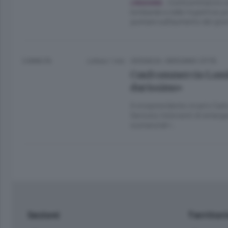
Confcommercio seg
.
L’INDAGINE
lombarde e nelle rispettive p
puntare sull’aumento dei gior
5 ANNI FA
Lettura 1 min.
CRONACA
/
BERGAMO CITTÀ
Confcommercio Lomba
durissimo»
Il vicepresidente vicario Ca
Servono interventi di emerge
sostanziali».
Sezioni
Territor