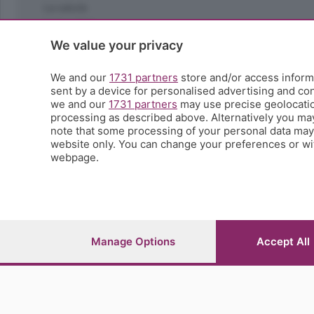
La salute
Le tue foto
Moda e tendenze
We value your privacy
Orobie
La domenica del villaggio
We and our
1731 partners
store and/or access informa
sent by a device for personalised advertising and c
Ricette (quasi) perfette
we and our
1731 partners
may use precise geolocation
Scienza e Tecnologia
processing as described above. Alternatively you ma
Tic Tac
note that some processing of your personal data may n
Volontariato
website only. You can change your preferences or wit
webpage.
StoryLab
Il punto
L'EcoCafè
Editoriali
Manage Options
Accept All
© COPYRIGHT 2026 - S.E.S.A.A.B. S.p.a. con sede in Vial
riproduzione anche parziale
Iscritta al Registro Imprese di Bergamo al n.243762 | Ca