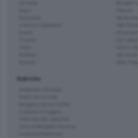
Cronaca
Bergamo C
Sport
Pianura
Economia
Val Bremb
Cultura e Spettacoli
Valli Seria
Eventi
Hinterlan
Cinema
Val Calepi
Video
Isola e Va
Podcast
Val Cavall
Dossier
Valle Ima
Rubriche
Ambiente e Energia
Amici con la coda
Bergamo Senza Confini
Il piacere di leggere
Interviste allo specchio
L'Eco di Bergamo Incontra
La Buona Domenica