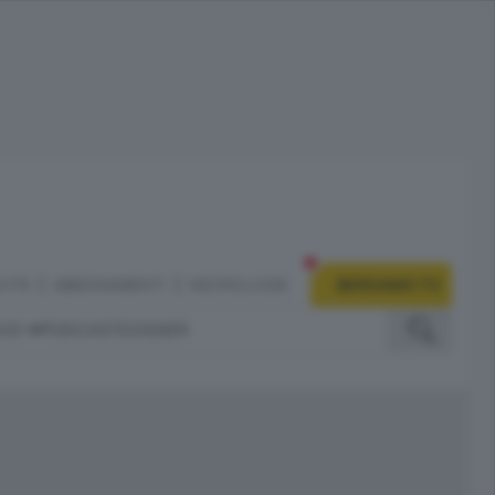
CITÀ
ABBONAMENTI
NECROLOGIE
BERGAMO TV
IZI
PODCAST
DOSSIER