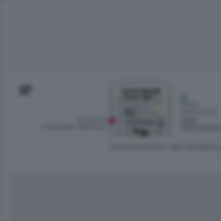
SFOGLIA
OGGI
L’EDIZIONE DIGITALE
POCO NUVO
CRONACA
SPORT
ECONOMIA
C
Ambiente e Energia
Bergamo Città
Classifica UEFA C
Ami
Eppen
League
La rivista online dedicata al
Bergamo Senza Confini
Val Brembana
Il 
al tempo libero di Bergamo 
Classifiche