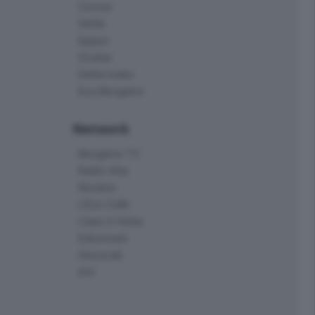
Corner
Skille
Eppen
Orobie
Delta Index
Eco.Bergamo
Network
Bergamo TV
Radio Alta
Kendoo
L'Eco Cafè
Case in festa
Edoomark
StoryLab
Ark