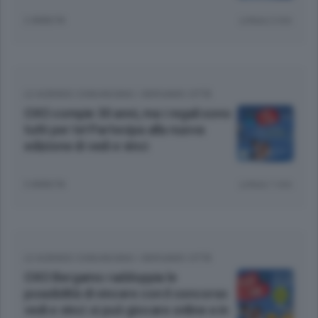
2 ANNI FA
Lettura 2 min.
LE AZIENDE COMUNICANO
/
BERGAMO CITTÀ
OXO compie 30 anni, ma i regali sono
tutti per te! Partecipa alla nuova
edizione di vedi e vinci
3 ANNI FA
Lettura 1 min.
LE AZIENDE COMUNICANO
/
BERGAMO CITTÀ
OXO Bergamo raddoppia le
possibilità di vincere con il concorso
vedi e vinci: si può giocare online e in