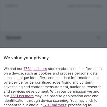
6 ANNI FA
Lettura meno di un minuto.
Sezioni
Rubriche
We value your privacy
Territorio
We and our
1731 partners
store and/or access information
on a device, such as cookies and process personal data,
Servizi
such as unique identifiers and standard information sent
by a device for personalised advertising and content,
advertising and content measurement, audience research
Chi Siamo
and services development. With your permission we and
our
1731 partners
may use precise geolocation data and
identification through device scanning. You may click to
Community
consent to our and our
1731 partners
’ processing as