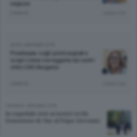
negozio
3 ANNI FA
Lettura 1 min.
ALTRO
/
BERGAMO CITTÀ
Presbiopia: cogli i primi segnali e
scopri come correggerla nei centri
ottici OXO Bergamo
4 ANNI FA
Lettura 3 min.
CRONACA
/
BERGAMO CITTÀ
In ospedale eroi ai nostri occhi
Donazione di Oxo al Papa Giovanni