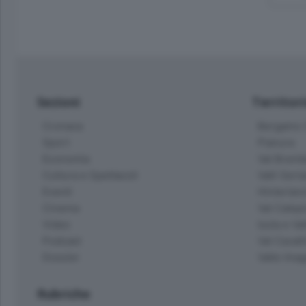
Sezioni
Territor
Cronaca
Bergamo C
Sport
Pianura
Economia
Val Bremb
Cultura e Spettacoli
Valli Seria
Eventi
Hinterlan
Cinema
Val Calepi
Video
Isola e Va
Podcast
Val Cavall
Dossier
Valle Ima
Rubriche