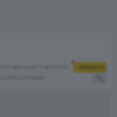
CITÀ
ABBONAMENTI
NECROLOGIE
BERGAMO TV
IZI
PODCAST
DOSSIER