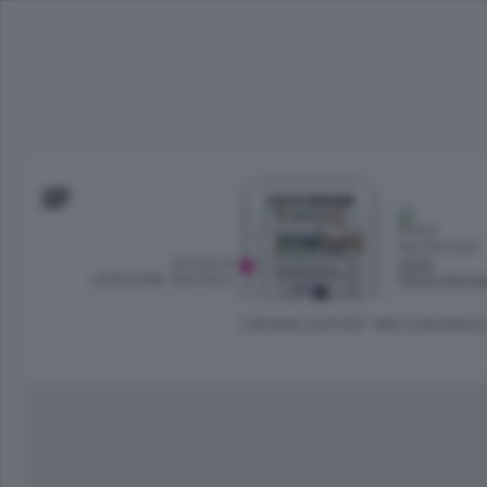
SFOGLIA
OGGI
L’EDIZIONE DIGITALE
POCO NUVO
CRONACA
SPORT
ECONOMIA
C
Ambiente e Energia
Bergamo Città
Classifica UEFA C
Ami
Eppen
League
La rivista online dedicata al
Bergamo Senza Confini
Val Brembana
Il 
al tempo libero di Bergamo 
Classifiche