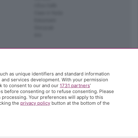
L'Eco Cafè
Case in festa
Edoomark
StoryLab
Ark
uch as unique identifiers and standard information
h and services development. With your permission
k to consent to our and our
1731 partners
’
s before consenting or to refuse consenting. Please
 processing. Your preferences will apply to this
icking the
privacy policy
button at the bottom of the