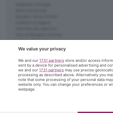
Ambiente e Energia
Amici con la coda
Bergamo Senza Confini
Il piacere di leggere
Interviste allo specchio
L'Eco di Bergamo Incontra
La Buona Domenica
La salute
We value your privacy
Le tue foto
Moda e tendenze
We and our
1731 partners
store and/or access informa
Orobie
sent by a device for personalised advertising and c
we and our
1731 partners
may use precise geolocation
La domenica del villaggio
processing as described above. Alternatively you ma
Ricette (quasi) perfette
note that some processing of your personal data may n
Scienza e Tecnologia
website only. You can change your preferences or wit
Tic Tac
webpage.
Volontariato
StoryLab
Il punto