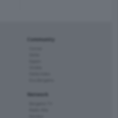
Community
Corner
Skille
Eppen
Orobie
Delta Index
Eco.Bergamo
Network
Bergamo TV
Radio Alta
Kendoo