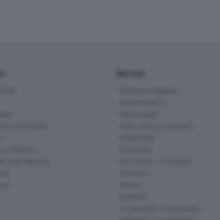
io
Servizi
ittà
Edizione digitale
Abbonamenti
ana
Necrologie
na e di Scalve
Ogni vita un racconto
d
Pubblicità
o e Sebino
Concorsi
lle San Martino
Eco Store - Iniziative
ina
Archivio
gna
Meteo
Cinema
Le aziende comunicano