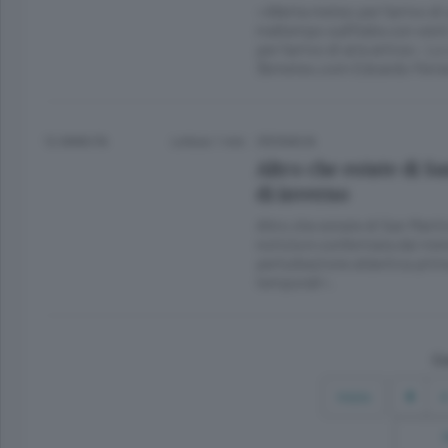
«Allerta meteo per l’arrivo di
maltempo sull’Italia con vent
per l’arrivo di aria artica». 
3bmeteo.com Edoardo Ferrar
12 ANNI FA
Lettura 1 min.
CRONACA
Altro che estate di S
di inverno
Altro che estate di San Marti
notizia è confermata dai me
perturbazione atlantica prima
temporali».
Co
Inizio