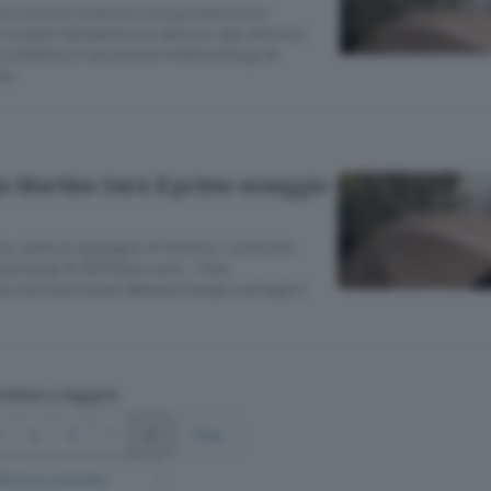
 un vortice ciclonico che porterà forte
i a tratti tempestosi e deciso calo termico
Lo conferma in una nota il meteorologo di
a .
an Martino Sarà il primo assaggio
no, sarà un assaggio di inverno. La brutta
teorologi di 3BMeteo.com. «Una
 e aria artica poi daranno luogo a piogge e
ntinua a leggere
4
5
6
7
8
Fine
Ricerca avanzata