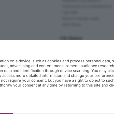
Segnala un problema
Comunica con la Redazione
I più letti
News in tempo reale
Skill Alexa
Chi Siamo
Redazione
Editore
Contatti
tion on a device, such as cookies and process personal data, s
Collabora con noi
ontent, advertising and content measurement, audience researc
 data and identification through device scanning. You may clic
Privacy e Policy
y access more detailed information and change your preference
ot require your consent, but you have a right to object to such
hdraw your consent at any time by returning to this site and cl