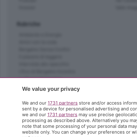
Podcast
Val Cavall
Dossier
Valle Ima
Rubriche
Ambiente e Energia
Amici con la coda
Bergamo Senza Confini
Il piacere di leggere
Interviste allo specchio
L'Eco di Bergamo Incontra
La Buona Domenica
La salute
We value your privacy
Le tue foto
Moda e tendenze
We and our
1731 partners
store and/or access informa
Orobie
sent by a device for personalised advertising and c
we and our
1731 partners
may use precise geolocation
La domenica del villaggio
processing as described above. Alternatively you ma
Ricette (quasi) perfette
note that some processing of your personal data may n
Scienza e Tecnologia
website only. You can change your preferences or wit