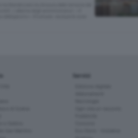
s ha liberalizzato la chiusura delle terrazze dei
bili. L’allarme degli amministratori: «Il
 obbligatorio». Il Comune: escluse le zone
io
Servizi
ittà
Edizione digitale
Abbonamenti
ana
Necrologie
na e di Scalve
Ogni vita un racconto
d
Pubblicità
o e Sebino
Concorsi
lle San Martino
Eco Store - Iniziative