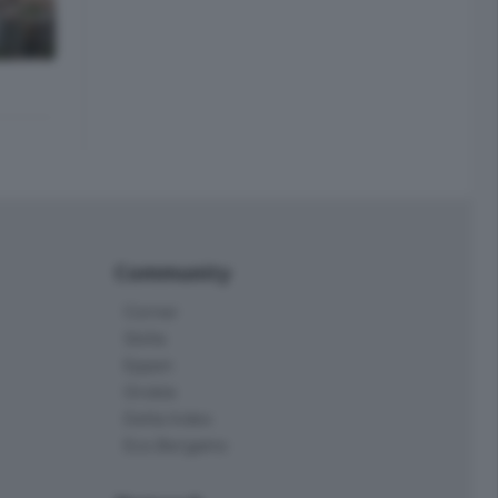
Community
Corner
Skille
Eppen
Orobie
Delta Index
Eco.Bergamo