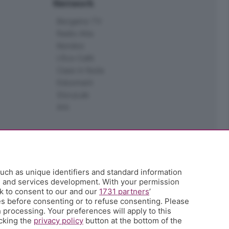
Network
Bergamo TV
Radio Alta
Kendoo
L'Eco Cafè
Case in festa
Edoomark
StoryLab
Ark
uch as unique identifiers and standard information
h and services development. With your permission
k to consent to our and our
1731 partners
’
s before consenting or to refuse consenting. Please
 processing. Your preferences will apply to this
icking the
privacy policy
button at the bottom of the