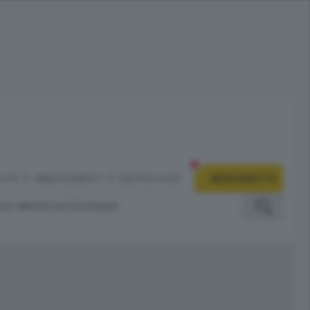
CITÀ
ABBONAMENTI
NECROLOGIE
BERGAMO TV
IZI
PODCAST
DOSSIER