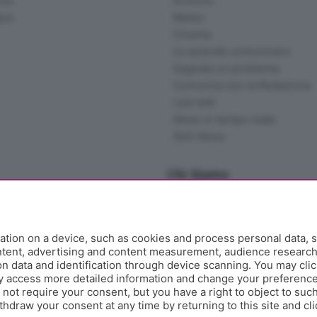
ina
Archivio
gna
Meteo
Cinema
Le aziende comunicano
Segnala un problema
Comunica con la Redazione
I più letti
News in tempo reale
Skill Alexa
Chi Siamo
Redazione
Editore
Contatti
tion on a device, such as cookies and process personal data, s
Collabora con noi
ontent, advertising and content measurement, audience researc
 data and identification through device scanning. You may clic
Privacy e Policy
y access more detailed information and change your preference
ot require your consent, but you have a right to object to such
hdraw your consent at any time by returning to this site and cl