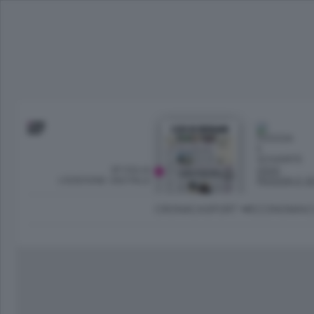
SFOGLIA
OGGI
L’EDIZIONE DIGITALE
PIOGGIA E S
CRONACA
SPORT
ECONOMIA
C
Ambiente e Energia
Bergamo Città
Classifica UEFA C
Ami
Eppen
League
La rivista online dedicata al
Bergamo Senza Confini
Val Brembana
Il 
al tempo libero di Bergamo 
Classifiche