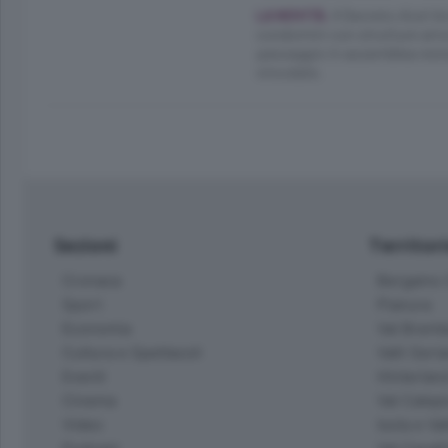
Il Decreto Aiuti bi
LA NOVITÀ.
condomini con strutture amovi
passaggio in assemblea resta
vincolate.
Sezioni
Territor
Cronaca
Bergamo C
Sport
Pianura
Economia
Val Bremb
Cultura e Spettacoli
Valli Seria
Eventi
Hinterlan
Cinema
Val Calepi
Video
Isola e Va