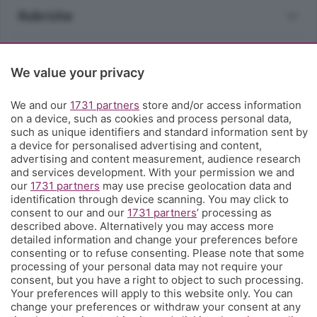
Rubriche
Territorio
We value your privacy
Servizi
We and our
1731 partners
store and/or access information
on a device, such as cookies and process personal data,
such as unique identifiers and standard information sent by
Chi Siamo
a device for personalised advertising and content,
advertising and content measurement, audience research
and services development. With your permission we and
Community
our
1731 partners
may use precise geolocation data and
identification through device scanning. You may click to
Network
consent to our and our
1731 partners
’ processing as
described above. Alternatively you may access more
detailed information and change your preferences before
consenting or to refuse consenting. Please note that some
processing of your personal data may not require your
consent, but you have a right to object to such processing.
Your preferences will apply to this website only. You can
© COPYRIGHT 2026 - S.E.S.A.A.B. S.p.a. con sede in Viale
change your preferences or withdraw your consent at any
Papa Giovanni XXIII, 118 24121 Bergamo - E' vietata la