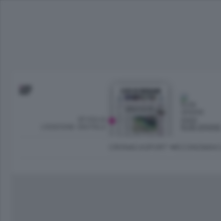
SFOGLIA
OGGI
L’EDIZIONE DIGITALE
NUBI SPARS
CRONACA
SPORT
ECONOMIA
C
Ambiente e Energia
Bergamo Città
Classifica UEFA C
Ami
Eppen
League
La rivista online dedicata al
Bergamo Senza Confini
Val Brembana
Il 
al tempo libero di Bergamo 
Classifiche