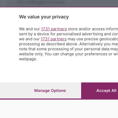
L'Eco di Bergamo Incontra
La Buona Domenica
La salute
We value your privacy
Le tue foto
Moda e tendenze
We and our
1731 partners
store and/or access informa
Orobie
sent by a device for personalised advertising and c
we and our
1731 partners
may use precise geolocation
La domenica del villaggio
processing as described above. Alternatively you ma
Ricette (quasi) perfette
note that some processing of your personal data may n
Scienza e Tecnologia
website only. You can change your preferences or wit
Tic Tac
webpage.
Volontariato
StoryLab
Il punto
L'EcoCafè
Editoriali
Manage Options
Accept All
© COPYRIGHT 2026 - S.E.S.A.A.B. S.p.a. con sede in Vial
riproduzione anche parziale