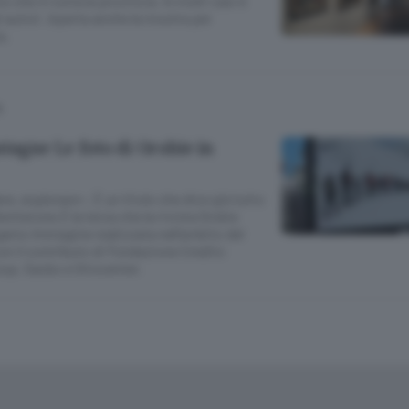
 che in tutta la provincia. In molti casi è
i autori. Aperta anche la mostra per
a.
À
tagne Le foto di Orobie in
e, esplorare». È un titolo che dice già tutto
ntierone.È la terza che la rivista Orobie
amo Immagine realizzata nell’ambito del
on il contributo di Fondazione Credito
up, Sacbo e Oriocenter.