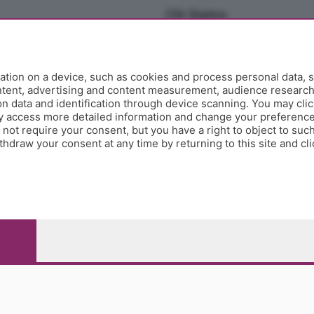
Chi Siamo
Redazione
Editore
Contatti
tion on a device, such as cookies and process personal data, s
Collabora con noi
ontent, advertising and content measurement, audience researc
 data and identification through device scanning. You may clic
Privacy e Policy
y access more detailed information and change your preference
ot require your consent, but you have a right to object to such
hdraw your consent at any time by returning to this site and cl
e Papa Giovanni XXIII, 118 24121 Bergamo - E' vietata la