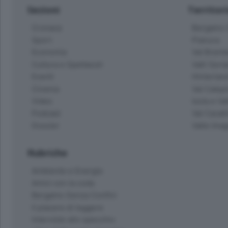
Sezioni
Territor
Cronaca
Bergamo C
Sport
Pianura
Economia
Val Bremb
Cultura e Spettacoli
Valli Seria
Eventi
Hinterlan
Cinema
Val Calepi
Video
Isola e Va
Podcast
Val Cavall
Dossier
Valle Ima
Rubriche
Ambiente e Energia
Amici con la coda
Bergamo Senza Confini
Il piacere di leggere
Interviste allo specchio