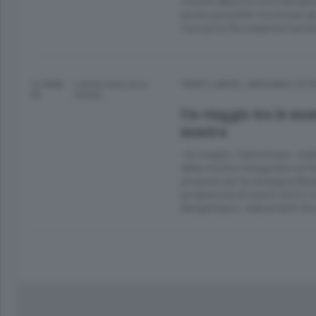
mostre allestite sia a Bergamo
anche possibile incontrare gl
riscoprire l’Accademia Carrar
12 ANNI
Lettura meno di un
TEMPO LIBERO
/
BERGAMO CITT
FA
minuto.
Un viaggio tra le mon
mostra
«In viaggio. Camminare, veder
della mostra inaugurata sul Se
propone per la rassegna Berg
programma di eventi estivi c
Bergamasco, Italcementi Gro