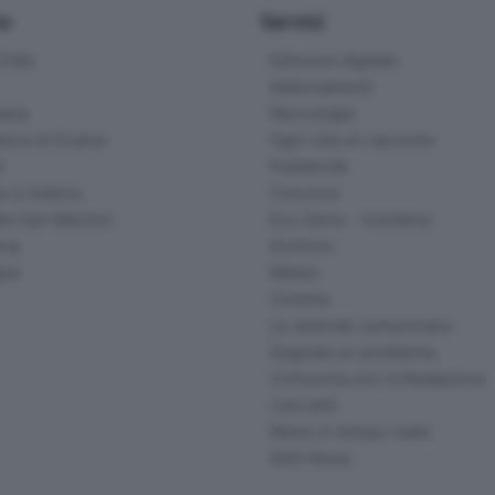
io
Servizi
ittà
Edizione digitale
Abbonamenti
ana
Necrologie
na e di Scalve
Ogni vita un racconto
d
Pubblicità
o e Sebino
Concorsi
lle San Martino
Eco Store - Iniziative
ina
Archivio
gna
Meteo
Cinema
Le aziende comunicano
Segnala un problema
Comunica con la Redazione
I più letti
News in tempo reale
Skill Alexa