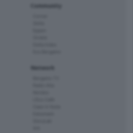
Community
Corner
Skille
Eppen
Orobie
Delta Index
Eco.Bergamo
Network
Bergamo TV
Radio Alta
Kendoo
L'Eco Cafè
Case in festa
Edoomark
StoryLab
Ark