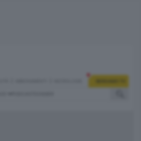
CITÀ
ABBONAMENTI
NECROLOGIE
BERGAMO TV
IZI
PODCAST
DOSSIER