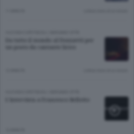
11 ANNI FA
Lettura meno di un minuto.
CULTURA E SPETTACOLI
/
BERGAMO CITTÀ
Da tutto il mondo al Donizetti per
un posto da cantante lirico
12 ANNI FA
Lettura meno di un minuto.
CULTURA E SPETTACOLI
/
BERGAMO CITTÀ
L’intervista a Francesco Bellotto
12 ANNI FA