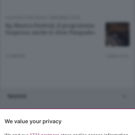
CULTURA E SPETTACOLI
/
BERGAMO CITTÀ
Bg Musica Festival, il programma
Sorpresa: anche il «Don Pasquale»
12 ANNI FA
Lettura 3 min.
Sezioni
Rubriche
We value your privacy
Territorio