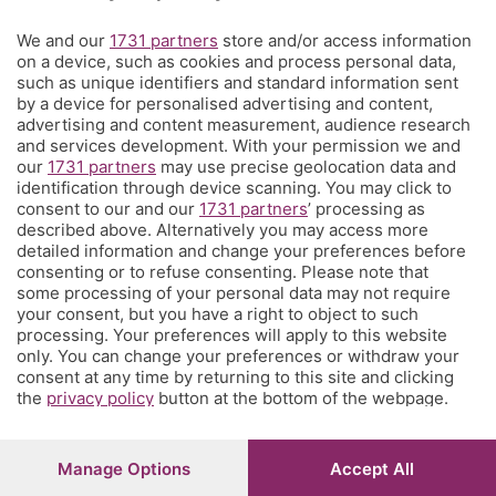
Territorio
We and our
1731 partners
store and/or access information
on a device, such as cookies and process personal data,
such as unique identifiers and standard information sent
Servizi
by a device for personalised advertising and content,
advertising and content measurement, audience research
and services development. With your permission we and
Chi Siamo
our
1731 partners
may use precise geolocation data and
identification through device scanning. You may click to
consent to our and our
1731 partners
’ processing as
Community
described above. Alternatively you may access more
detailed information and change your preferences before
consenting or to refuse consenting. Please note that
Network
some processing of your personal data may not require
your consent, but you have a right to object to such
processing. Your preferences will apply to this website
only. You can change your preferences or withdraw your
consent at any time by returning to this site and clicking
the
privacy policy
button at the bottom of the webpage.
© COPYRIGHT 2026 - S.E.S.A.A.B. S.p.a. con sede in Viale
Papa Giovanni XXIII, 118 24121 Bergamo - E' vietata la
riproduzione anche parziale
Manage Options
Accept All
Iscritta al Registro Imprese di Bergamo al n.243762 |