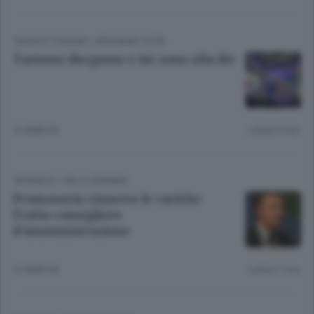
VIAGGI E TURISMO
/
BERGAMO CITTÀ
Turismo Bergamo e Iat sono alla Bit
12 ANNI FA
Lettura 2 min.
CRONACA
/
VALLE SERIANA
Promoserio rinnova le cariche
Fratta consigliere
d’amministrazione
12 ANNI FA
Lettura 1 min.