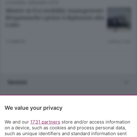
ECONOMIA
/
BERGAMO CITTÀ
Master in Eco mobility management
Bergamaschi i primi 4 diplomati alla
Luiss
12 ANNI FA
Lettura 2 min.
Sezioni
Rubriche
We value your privacy
Territorio
We and our
1731 partners
store and/or access information
on a device, such as cookies and process personal data,
Servizi
such as unique identifiers and standard information sent