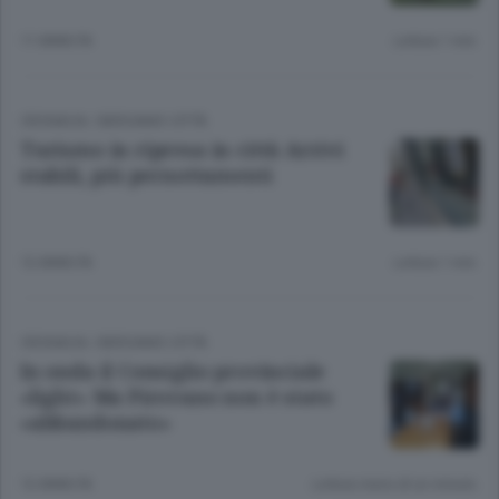
11 ANNI FA
Lettura 1 min.
CRONACA
/
BERGAMO CITTÀ
Turismo in ripresa in città Arrivi
stabili, più pernottamenti
12 ANNI FA
Lettura 1 min.
CRONACA
/
BERGAMO CITTÀ
In onda il Consiglio provinciale
«light» Ma Pirovano non è stato
«abbandonato»
12 ANNI FA
Lettura meno di un minuto.