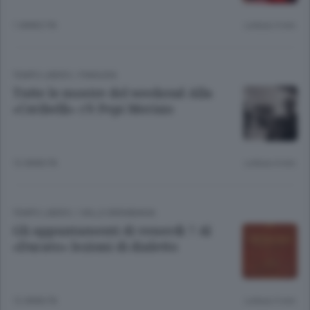
1 ANNO FA
Lettura 3 min.
TEMPO LIBERO
/
PIANURA
Tutte le mostre del weekend Alla
«Ceribelli» c’è Pepi Merisio
12 ANNI FA
Lettura 4 min.
TEMPO LIBERO
/
VALLE BREMBANA
Gli appuntamenti di venerdì 7 Al
«Ducato» lezioni di dialetto
12 ANNI FA
Lettura 5 min.