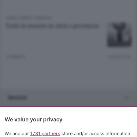
TEMPO LIBERO
/
PIANURA
Tutte le mostre in città e provincia
12 ANNI FA
Lettura 4 min.
Sezioni
Rubriche
We value your privacy
Territorio
We and our
1731 partners
store and/or access information