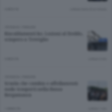
6 MESI FA
Lettura meno di un minuto.
CRONACA
/
PIANURA
Riscaldamenti ko. Lezioni al freddo,
sciopero a Treviglio
6 MESI FA
Lettura 3 min.
CRONACA
/
PIANURA
Scuola che cambia e affollamenti:
nodo trasporti nella Bassa
Bergamasca
1 ANNO FA
Lettura 1 min.