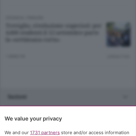
CRONACA
/
PIANURA
Treviglio, rivoluzione superiori: per
4.600 studenti il 12 settembre parte
la «settimana corta»
1 ANNO FA
Lettura 2 min.
Sezioni
Rubriche
We value your privacy
Territorio
We and our
1731 partners
store and/or access information