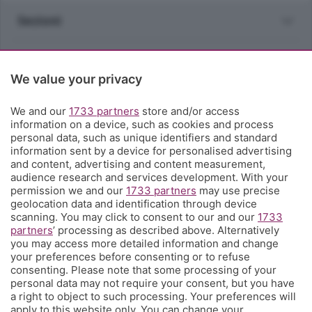
Sezioni
Rubriche
We value your privacy
Territorio
We and our
1733 partners
store and/or access
information on a device, such as cookies and process
Servizi
personal data, such as unique identifiers and standard
information sent by a device for personalised advertising
and content, advertising and content measurement,
Chi Siamo
audience research and services development. With your
permission we and our
1733 partners
may use precise
geolocation data and identification through device
Community
scanning. You may click to consent to our and our
1733
partners
’ processing as described above. Alternatively
you may access more detailed information and change
Network
your preferences before consenting or to refuse
consenting. Please note that some processing of your
personal data may not require your consent, but you have
a right to object to such processing. Your preferences will
apply to this website only. You can change your