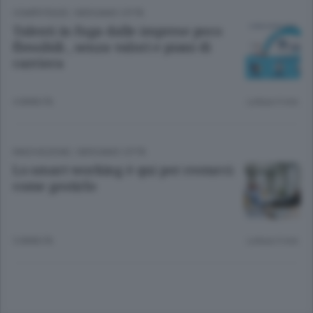
COMPETENZE
/
BERGAMO CITTÀ
Talenti in fuga dalle imprese poco
flessibili , senza valori e piani di
carriera
4 ANNI FA
Lettura 9 min.
INNOVAZIONE
/
BERGAMO CITTÀ
Lo smart working è qui per restarci:
come gestirlo
5 ANNI FA
Lettura 9 min.