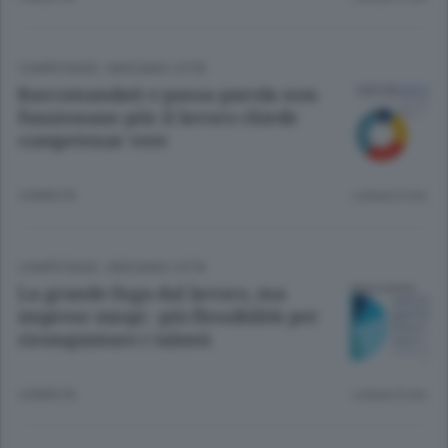
COMPETENZE
/
BERGAMO CITTÀ
Raccomandati e passa-parola non
funzionano più: il lavoro chiede
competenze vere
4 ANNI FA
Lettura 6 min.
COMPETENZE
/
BERGAMO CITTÀ
La grande fuga dal lavoro, ma
imprese miopi : più flessibilità per
riconquistare i talenti
4 ANNI FA
Lettura 8 min.