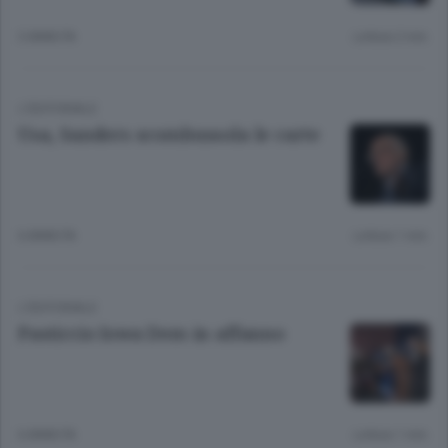
3 ANNI FA
Lettura 2 min.
L'EDITORIALE
Usa, Sanders scombussola le carte
6 ANNI FA
Lettura 1 min.
L'EDITORIALE
Pasticcio Iowa Dem in affanno
6 ANNI FA
Lettura 1 min.