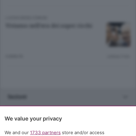
LUOGHI (NON) COMUNI
Viviamo nell’era dei super ricchi
9 ANNI FA
Lettura 2 min.
Sezioni
Rubriche
We value your privacy
Territorio
We and our
1733 partners
store and/or access