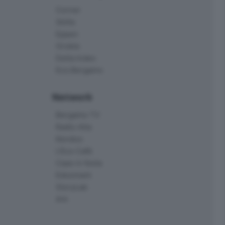
Corner
Skille
Eppen
Orobie
Delta Index
Eco.Bergamo
Network
Bergamo TV
Radio Alta
Kendoo
L'Eco Cafè
Case in festa
Edoomark
StoryLab
Ark