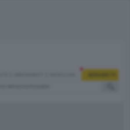
CITÀ
ABBONAMENTI
NECROLOGIE
BERGAMO TV
IZI
PODCAST
DOSSIER