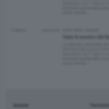
Caversazzi, via T. Tasso 4,
diventare capitale della cult
lunedì, martedì, …
12 ANNI FA
Lettura 6 min.
TEMPO LIBERO
/
PIANURA
Tutte le mostre del f
LE MOSTRE A BERGAMO AF
CAPITALE DELLA CULTURA Nel
Caversazzi, via T. Tasso 4,
diventare capitale della cult
lunedì, martedì, …
Sezioni
Territor