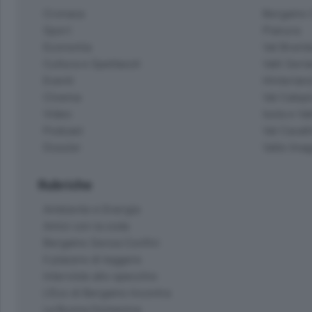
Cronaca
Bergamo C
Sport
Pianura
Economia
Val Bremb
Cultura e Spettacoli
Valli Seria
Eventi
Hinterlan
Cinema
Val Calepi
Video
Isola e Va
Podcast
Val Cavall
Dossier
Valle Ima
Rubriche
Ambiente e Energia
Amici con la coda
Bergamo Senza Confini
Il piacere di leggere
Interviste allo specchio
L'Eco di Bergamo Incontra
La Buona Domenica