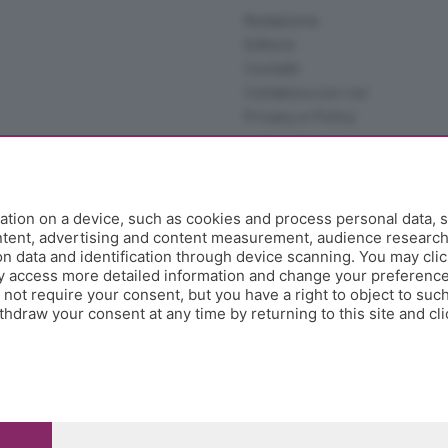
Redazione
Editore
Contatti
Collabora con noi
Privacy e Policy
tion on a device, such as cookies and process personal data, s
ontent, advertising and content measurement, audience researc
 data and identification through device scanning. You may clic
y access more detailed information and change your preference
ot require your consent, but you have a right to object to such
hdraw your consent at any time by returning to this site and cl
e Papa Giovanni XXIII, 118 24121 Bergamo - E' vietata la
pitale sociale Euro 10.000.000 i.v.