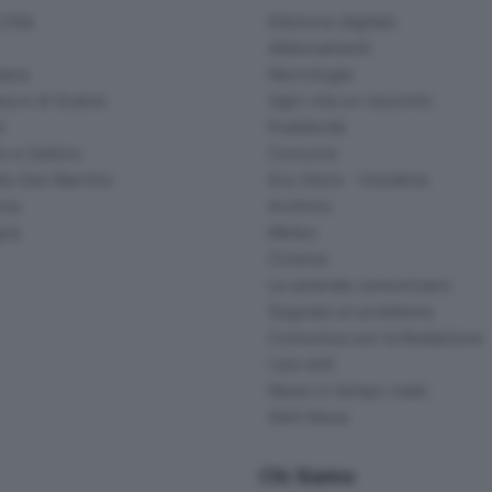
ittà
Edizione digitale
Abbonamenti
ana
Necrologie
na e di Scalve
Ogni vita un racconto
d
Pubblicità
o e Sebino
Concorsi
lle San Martino
Eco Store - Iniziative
ina
Archivio
gna
Meteo
Cinema
Le aziende comunicano
Segnala un problema
Comunica con la Redazione
I più letti
News in tempo reale
Skill Alexa
Chi Siamo