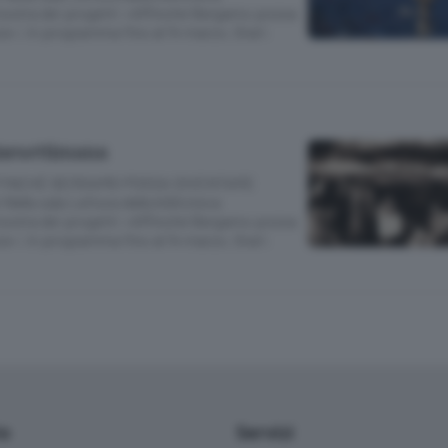
 mostra dei progetti «Affinché Bergamo possa
ura»; in programma fino al 14 marzo. Orari:
inesettimana
FINCHÉ BERGAMO POSSA DIVENTARE
la sala Lettura della biblioteca
 mostra dei progetti «Affinché Bergamo possa
ura»; in programma fino al 14 marzo. Orari:
io
Servizi