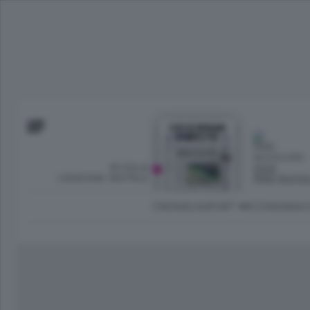
SFOGLIA
OGGI
L’EDIZIONE DIGITALE
PARZ NUVO
CRONACA
SPORT
ECONOMIA
C
Ambiente e Energia
Bergamo Città
Classifica UEFA C
Ami
Eppen
League
La rivista online dedicata al
Bergamo Senza Confini
Val Brembana
Il 
al tempo libero di Bergamo 
Classifiche