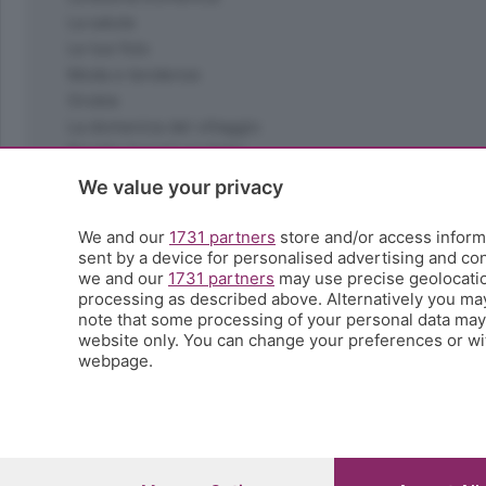
La salute
Le tue foto
Moda e tendenze
Orobie
La domenica del villaggio
Ricette (quasi) perfette
Scienza e Tecnologia
We value your privacy
Tic Tac
Volontariato
We and our
1731 partners
store and/or access informa
StoryLab
sent by a device for personalised advertising and c
we and our
1731 partners
may use precise geolocation
Il punto
processing as described above. Alternatively you ma
L'EcoCafè
note that some processing of your personal data may n
Editoriali
website only. You can change your preferences or wit
webpage.
© COPYRIGHT 2026 - S.E.S.A.A.B. S.p.a. con sede in Vial
riproduzione anche parziale
Iscritta al Registro Imprese di Bergamo al n.243762 | Ca