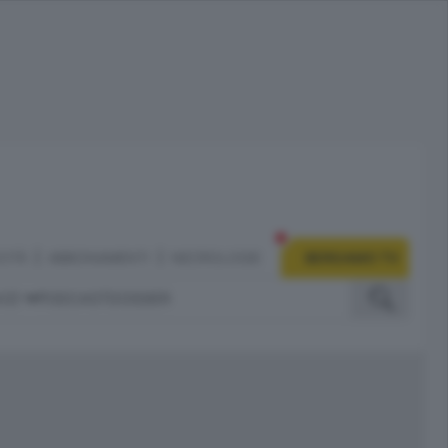
CITÀ
ABBONAMENTI
NECROLOGIE
BERGAMO TV
IZI
PODCAST
DOSSIER