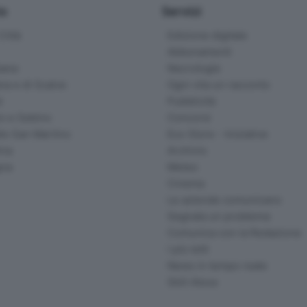
io
Servizi
ittà
Edizione digitale
Abbonamenti
ana
Necrologie
na e di Scalve
Ogni vita un racconto
d
Pubblicità
o e Sebino
Concorsi
lle San Martino
Eco Store - Iniziative
ina
Archivio
gna
Meteo
Cinema
Le aziende comunicano
Segnala un problema
Comunica con la Redazione
I più letti
News in tempo reale
Skill Alexa