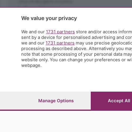
L'Eco di Bergamo Incontra
La Buona Domenica
La salute
We value your privacy
Le tue foto
Moda e tendenze
We and our
1731 partners
store and/or access informa
Orobie
sent by a device for personalised advertising and c
we and our
1731 partners
may use precise geolocation
La domenica del villaggio
processing as described above. Alternatively you ma
Ricette (quasi) perfette
note that some processing of your personal data may n
Scienza e Tecnologia
website only. You can change your preferences or wit
Tic Tac
webpage.
Volontariato
StoryLab
Il punto
L'EcoCafè
Editoriali
Manage Options
Accept All
© COPYRIGHT 2026 - S.E.S.A.A.B. S.p.a. con sede in Vial
riproduzione anche parziale