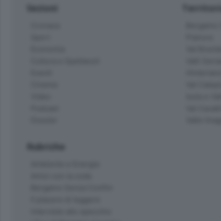
Sezioni
Territor
Cronaca
Bergamo C
Sport
Pianura
Economia
Val Bremb
Cultura e Spettacoli
Valli Seria
Eventi
Hinterlan
Cinema
Val Calepi
Video
Isola e Va
Podcast
Val Cavall
Dossier
Valle Ima
Rubriche
Ambiente e Energia
Amici con la coda
Bergamo Senza Confini
Il piacere di leggere
Interviste allo specchio