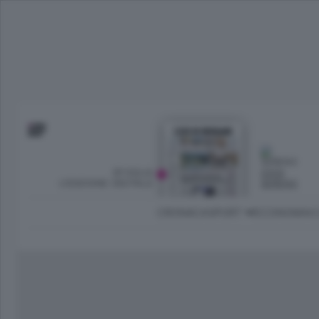
SFOGLIA
OGGI
L’EDIZIONE DIGITALE
SERENO
CRONACA
SPORT
ECONOMIA
C
Ambiente e Energia
Bergamo Città
Classifica UEFA C
Ami
Eppen
League
La rivista online dedicata al
Bergamo Senza Confini
Val Brembana
Il 
al tempo libero di Bergamo 
Classifiche