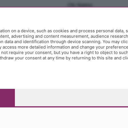
Chi Siamo
Redazione
Editore
Contatti
tion on a device, such as cookies and process personal data, s
Collabora con noi
ontent, advertising and content measurement, audience researc
 data and identification through device scanning. You may clic
Privacy e Policy
y access more detailed information and change your preference
ot require your consent, but you have a right to object to such
hdraw your consent at any time by returning to this site and cl
e Papa Giovanni XXIII, 118 24121 Bergamo - E' vietata la