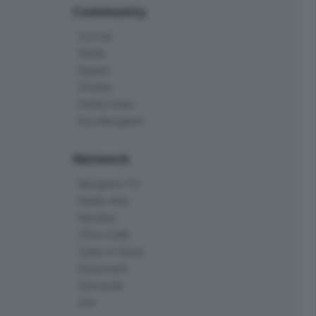
Community
Corner
Skille
Eppen
Orobie
Delta Index
Eco.Bergamo
Network
Bergamo TV
Radio Alta
Kendoo
L'Eco Cafè
Case in festa
Edoomark
StoryLab
Ark