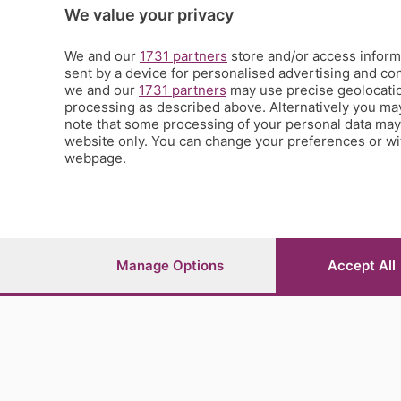
We value your privacy
We and our
1731 partners
store and/or access informa
sent by a device for personalised advertising and c
we and our
1731 partners
may use precise geolocation
processing as described above. Alternatively you ma
note that some processing of your personal data may n
website only. You can change your preferences or wit
webpage.
Manage Options
Accept All