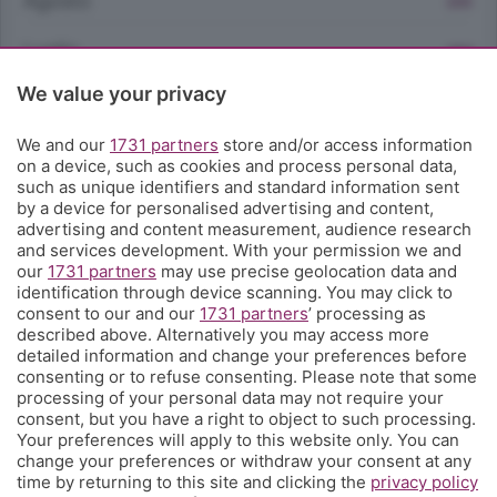
Agosto
3219
Luglio
3600
We value your privacy
Giugno
3642
We and our
1731 partners
store and/or access information
Maggio
3900
on a device, such as cookies and process personal data,
such as unique identifiers and standard information sent
Aprile
3676
by a device for personalised advertising and content,
advertising and content measurement, audience research
Marzo
and services development. With your permission we and
3866
our
1731 partners
may use precise geolocation data and
identification through device scanning. You may click to
Febbraio
3400
consent to our and our
1731 partners
’ processing as
described above. Alternatively you may access more
Gennaio
3383
detailed information and change your preferences before
consenting or to refuse consenting. Please note that some
processing of your personal data may not require your
consent, but you have a right to object to such processing.
Your preferences will apply to this website only. You can
change your preferences or withdraw your consent at any
2011
time by returning to this site and clicking the
privacy policy