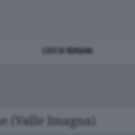
 (Valle Imagna)