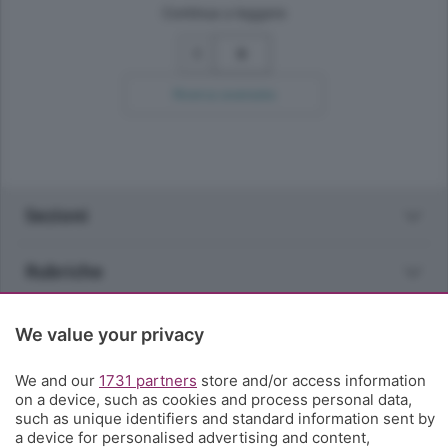
Continua a leggere
9
Ricerca avanzata
Sezioni
Rubriche
Territorio
We value your privacy
We and our
Servizi
1731 partners
store and/or access information
on a device, such as cookies and process personal data,
such as unique identifiers and standard information sent by
Chi Siamo
a device for personalised advertising and content,