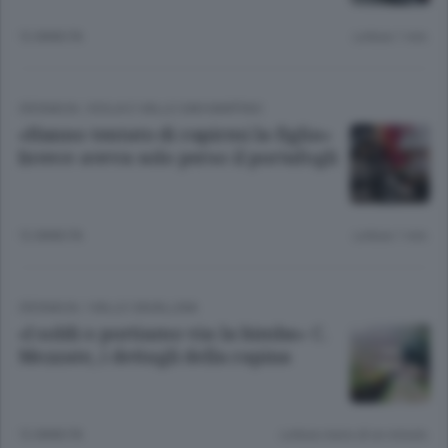
12 ANNI FA
Lettura 1 min.
CRONACA
/
ISOLA E VALLE SAN MARTINO
«Hanno tentato di rapirmi la figlia»
Invece aveva solo perso il portafogli
12 ANNI FA
Lettura 1 min.
CRONACA
/
VALLE CAVALLINA
«I soldi o portiamo via la bimba» C.
Mezzate, i dettagli della rapina
12 ANNI FA
Lettura meno di un minuto.