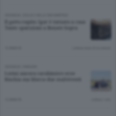
CRONACA
/
ISOLA E VALLE SAN MARTINO
Il gatto rapito: Igor è tornato a casa
Tante sparizioni a Bonate Sopra
12 ANNI FA
Lettura meno di un minuto.
CRONACA
/
PIANURA
Lorini ancora carabiniere eroe
Rischia ma blocca due malviventi
12 ANNI FA
Lettura 1 min.