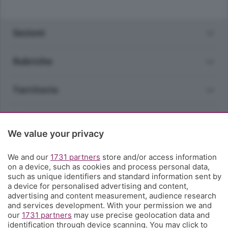
Sezioni
Rubriche
Territorio
Servizi
We value your privacy
Chi Siamo
We and our
1731 partners
store and/or access information
on a device, such as cookies and process personal data,
Community
such as unique identifiers and standard information sent by
a device for personalised advertising and content,
advertising and content measurement, audience research
Network
and services development. With your permission we and
our
1731 partners
may use precise geolocation data and
identification through device scanning. You may click to