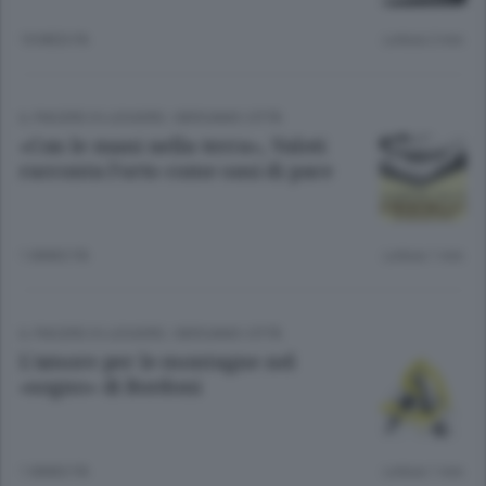
10 MESI FA
Lettura 2 min.
IL PIACERE DI LEGGERE
/
BERGAMO CITTÀ
«Con le mani nella terra», Valoti
racconta l’orto come oasi di pace
1 ANNO FA
Lettura 1 min.
IL PIACERE DI LEGGERE
/
BERGAMO CITTÀ
L’amore per le montagne nel
«sogno» di Bordoni
1 ANNO FA
Lettura 1 min.