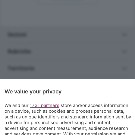
Sezioni
Rubriche
Territorio
Servizi
We value your privacy
Chi Siamo
We and our
1731 partners
store and/or access information
on a device, such as cookies and process personal data,
such as unique identifiers and standard information sent by
Community
a device for personalised advertising and content,
advertising and content measurement, audience research
and services development. With your permission we and