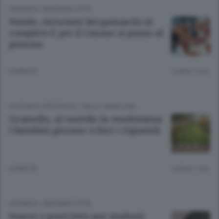
CRONACA
/
BERGAMO CITTÀ
Natale, ristoranti bergamaschi al
completo E per il Cenone si punta al
pienone
6 ANNI FA
Lettura 1 min.
CULTURA E SPETTACOLI
/
VALLE CAVALLINA
Grumello, al castello la vendemmia
I bambini giocano a fare i vignaioli
6 ANNI FA
Lettura 1 min.
CRONACA
/
BERGAMO CITTÀ
Stanze e posti letto per studenti