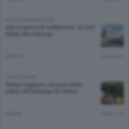
OUTDOOR
/
BERGAMO CITTÀ
Alla scoperta di Sabbioneta, la città
ideale dei Gonzaga
3 ANNI FA
Lettura 5 min.
VIAGGI E TURISMO
Terme Euganee, vacanze della
salute all’Ermitage di Abano
3 ANNI FA
Lettura 1 min.