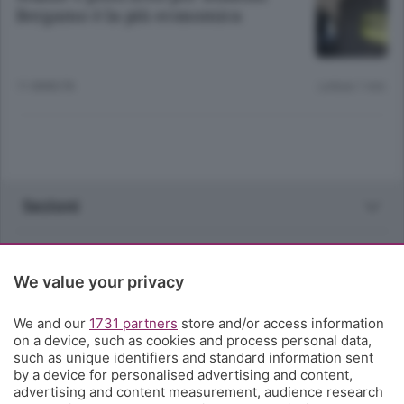
Bergamo è la più economica
11 ANNI FA
Lettura 1 min.
Sezioni
Rubriche
We value your privacy
Territorio
We and our
1731 partners
store and/or access information
on a device, such as cookies and process personal data,
Servizi
such as unique identifiers and standard information sent
by a device for personalised advertising and content,
advertising and content measurement, audience research