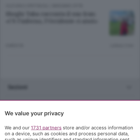
CULTURA E SPETTACOLI
/
BERGAMO CITTÀ
Sheghi Taba racconta il suo Iran:
«C’è l’inferno, l’Occidente ci aiuti»
6 MESI FA
Lettura 2 min.
Sezioni
Rubriche
We value your privacy
Territorio
We and our
1731 partners
store and/or access information
on a device, such as cookies and process personal data,
Servizi
such as unique identifiers and standard information sent