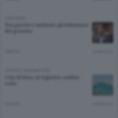
L'EDITORIALE
Tra guerra e nucleare gli imbarazzi
del governo
5 MESI FA
Lettura 2 min.
LOGISTICA
/
BERGAMO CITTÀ
Crisi di Suez, la logistica cambia
rotta
5 MESI FA
Lettura 3 min.