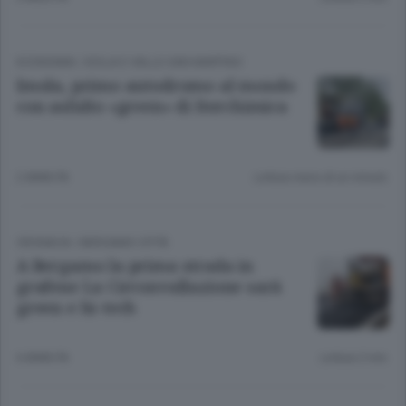
ECONOMIA
/
ISOLA E VALLE SAN MARTINO
Imola, primo autodromo al mondo
con asfalto «green» di Iterchimica
2 ANNI FA
Lettura meno di un minuto.
CRONACA
/
BERGAMO CITTÀ
A Bergamo la prima strada in
grafene La Circonvallazione sarà
green e hi-tech
6 ANNI FA
Lettura 2 min.