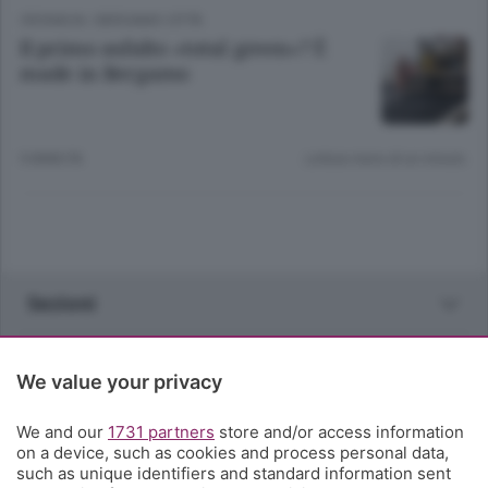
CRONACA
/
BERGAMO CITTÀ
Il primo asfalto «total green»? È
made in Bergamo
9 ANNI FA
Lettura meno di un minuto.
Sezioni
Rubriche
We value your privacy
Territorio
We and our
1731 partners
store and/or access information
on a device, such as cookies and process personal data,
such as unique identifiers and standard information sent
Servizi