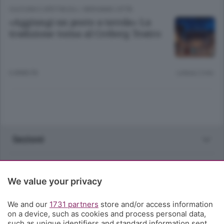
CULTURA E SPETTACOLI
/
BERGAMO CITTÀ
«Aggiungi un posto a tavola» La
tradizione torna al Creberg Teatro
6 ANNI FA
Lettura 2 min.
Sezioni
Rubriche
We value your privacy
Territorio
We and our
1731 partners
store and/or access information
on a device, such as cookies and process personal data,
Servizi
such as unique identifiers and standard information sent