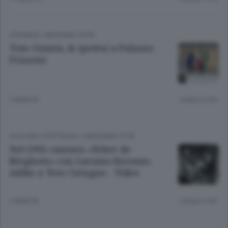
CRONACA
/
BERGAMO CITTÀ
Toto-Giunta, le ipotesi a Palazzo
Frizzoni
2 ANNI FA
Lettura 2 min.
CULTURA E SPETTACOLI
/
BERGAMO CITTÀ
Nel 1991 cantava «Nóter de
Bèrghem» con Luciano Ravasio.
Addio a Toto Cutugno - Video
2 ANNI FA
Lettura 2 min.