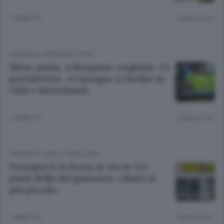
1 ANNO FA
Lettura 2 min.
CRONACA
/
BERGAMO CITTÀ
Meno posta, a Bergamo «tagliati» 14
portalettere. «Consegne a rischio in
città e hinterland»
1 ANNO FA
Lettura 2 min.
CRONACA
/
VALLE CAVALLINA
Passaporti in Posta al via in 121
paesi della Bergamasca: «Aiuto ai
più piccoli»
1 ANNO FA
Lettura 3 min.