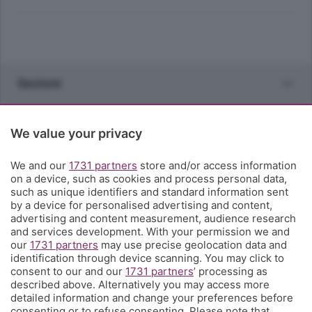
Sezioni
Rubriche
We value your privacy
Territorio
We and our
1731 partners
store and/or access information
on a device, such as cookies and process personal data,
such as unique identifiers and standard information sent
Servizi
by a device for personalised advertising and content,
advertising and content measurement, audience research
and services development. With your permission we and
Chi Siamo
our
1731 partners
may use precise geolocation data and
identification through device scanning. You may click to
consent to our and our
1731 partners
’ processing as
Community
described above. Alternatively you may access more
detailed information and change your preferences before
consenting or to refuse consenting. Please note that