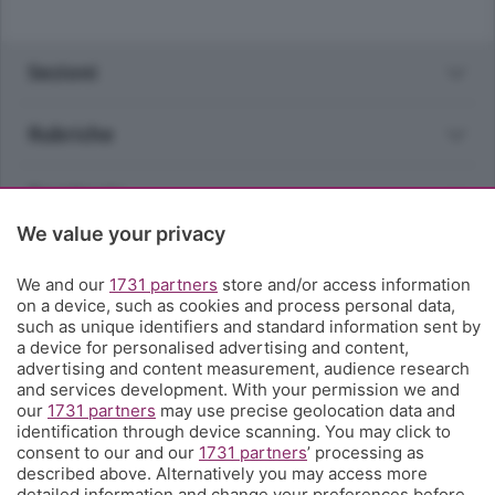
Sezioni
Rubriche
Territorio
We value your privacy
Servizi
We and our
1731 partners
store and/or access information
on a device, such as cookies and process personal data,
Chi Siamo
such as unique identifiers and standard information sent by
a device for personalised advertising and content,
advertising and content measurement, audience research
Community
and services development. With your permission we and
our
1731 partners
may use precise geolocation data and
identification through device scanning. You may click to
Network
consent to our and our
1731 partners
’ processing as
described above. Alternatively you may access more
detailed information and change your preferences before