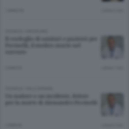
1 ANNO FA
Lettura 2 min.
CRONACA
/
HINTERLAND
Il cordoglio di sanitari e pazienti per
Piccinelli, il medico morto nel
torrente
2 ANNI FA
Lettura 1 min.
CRONACA
/
VALLE SERIANA
Un malore o un incidente, dolore
per la morte di Alessandro Piccinelli
2 ANNI FA
Lettura 2 min.