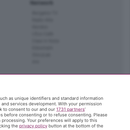
Network
Bergamo TV
Radio Alta
Kendoo
L'Eco Cafè
Case in festa
Edoomark
StoryLab
Ark
uch as unique identifiers and standard information
h and services development. With your permission
k to consent to our and our
1731 partners
’
s before consenting or to refuse consenting. Please
 processing. Your preferences will apply to this
icking the
privacy policy
button at the bottom of the