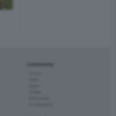
Community
Corner
Skille
Eppen
Orobie
Delta Index
Eco.Bergamo