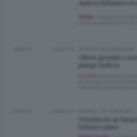
Andrea Dellanoce er
Emergono i dati dell’
ENDINE.
avvenuto nella notte tra il 24
2 ANNI FA
Lettura 1 min.
CRONACA
/
VALLE CAVALLINA
Chiesa gremita e rose
piange Andrea
Una giornata di dol
IL LUTTO.
attorno alla famiglia di Andr
nella serata tra giovedì e ven
2 ANNI FA
Lettura 2 min.
CRONACA
/
VALLE CAVALLINA
Travolto da un furgo
l’ultimo saluto
L’incidente n
ENDINE GAIANO.