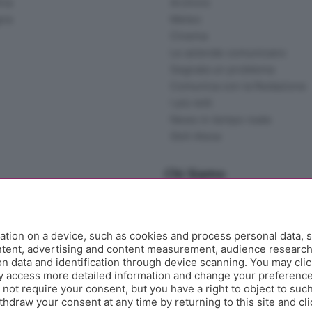
ina
Archivio
gna
Meteo
Cinema
Le aziende comunicano
Segnala un problema
Comunica con la Redazione
I più letti
News in tempo reale
Skill Alexa
Chi Siamo
Redazione
Editore
Contatti
tion on a device, such as cookies and process personal data, s
Collabora con noi
ontent, advertising and content measurement, audience researc
 data and identification through device scanning. You may clic
Privacy e Policy
y access more detailed information and change your preference
ot require your consent, but you have a right to object to such
hdraw your consent at any time by returning to this site and cl