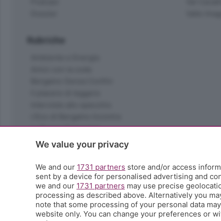
Podcast
Val Cavall
Dossier
Valle Ima
Rubriche
Ambiente e Energia
Amici con la coda
Bergamo Senza Confini
Il piacere di leggere
Interviste allo specchio
L'Eco di Bergamo Incontra
La Buona Domenica
La salute
We value your privacy
Le tue foto
Moda e tendenze
We and our
1731 partners
store and/or access informa
Orobie
sent by a device for personalised advertising and c
we and our
1731 partners
may use precise geolocation
La domenica del villaggio
processing as described above. Alternatively you ma
Ricette (quasi) perfette
note that some processing of your personal data may n
Scienza e Tecnologia
website only. You can change your preferences or wit