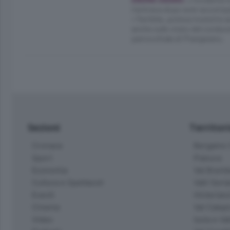
rientrava dopo aver accomp
«Terribile, poteva investire 
anche sullo stato del conducen
parrocchiale di Piangaiano.
Sezioni
Territor
Cronaca
Bergamo C
Sport
Pianura
Economia
Val Bremb
Cultura e Spettacoli
Valli Seria
Eventi
Hinterlan
Cinema
Val Calepi
Video
Isola e Va