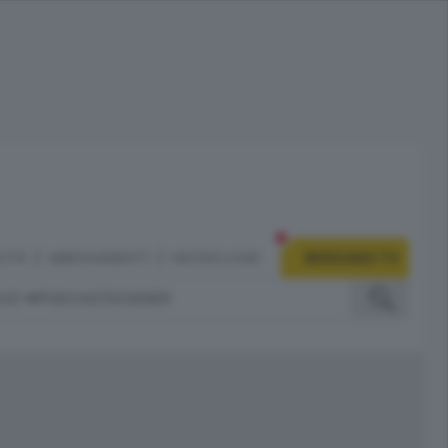
CITÀ
ABBONAMENTI
NECROLOGIE
BERGAMO TV
IZI
PODCAST
DOSSIER