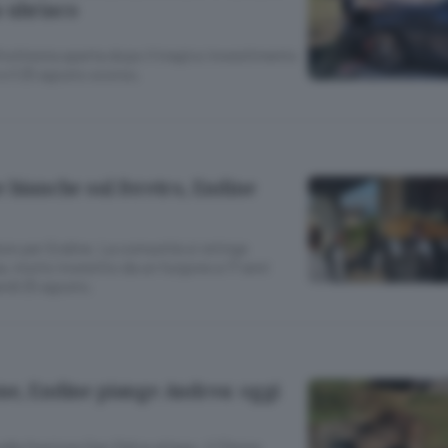
a ubriaco
inchiesta aperta dopo il tragico investimento
 e il 25 agosto scorso.
 bianche sul feretro, Endine
ore per Endine. La comunità si stringe
ea, morto investito da un furgone a 17 anni
erdì 25 agosto.
ne, Endine piange Andrea: oggi
ella frazione San Felice al lago: il 17enne