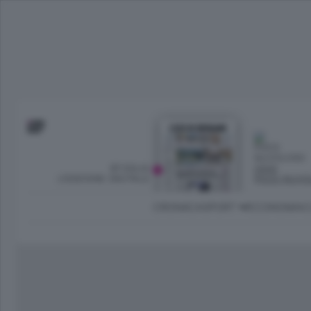
SFOGLIA
OGGI
L’EDIZIONE DIGITALE
POCO NUVO
CRONACA
SPORT
ECONOMIA
C
Ambiente e Energia
Bergamo Città
Classifica UEFA C
Ami
Eppen
League
La rivista online dedicata al
Bergamo Senza Confini
Val Brembana
Il 
al tempo libero di Bergamo 
Classifiche