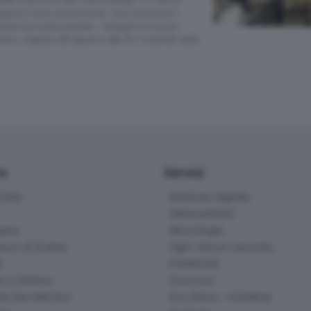
agnato una conoscente. Due pescatori:
anche la nostra tenda». Indagini in corso
te. Sabato 26 agosto alle 10 i funerali nella
io
Servizi
ittà
Edizione digitale
Abbonamenti
ana
Necrologie
na e di Scalve
Ogni vita un racconto
d
Pubblicità
o e Sebino
Concorsi
lle San Martino
Eco Store - Iniziative