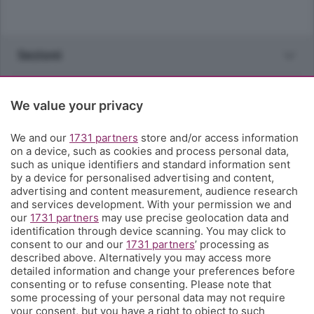
Sezioni
Rubriche
We value your privacy
Territorio
We and our
1731 partners
store and/or access information
on a device, such as cookies and process personal data,
such as unique identifiers and standard information sent
Servizi
by a device for personalised advertising and content,
advertising and content measurement, audience research
and services development. With your permission we and
Chi Siamo
our
1731 partners
may use precise geolocation data and
identification through device scanning. You may click to
consent to our and our
1731 partners
’ processing as
Community
described above. Alternatively you may access more
detailed information and change your preferences before
consenting or to refuse consenting. Please note that
Network
some processing of your personal data may not require
your consent, but you have a right to object to such