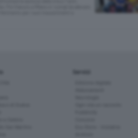
frontare le durezze della vita a 7 anni,
 Poi il lavoro a Milano e i conigli da allevare.
riferimento per i suoi travestimenti a
io
Servizi
ittà
Edizione digitale
Abbonamenti
ana
Necrologie
na e di Scalve
Ogni vita un racconto
d
Pubblicità
o e Sebino
Concorsi
lle San Martino
Eco Store - Iniziative
ina
Archivio