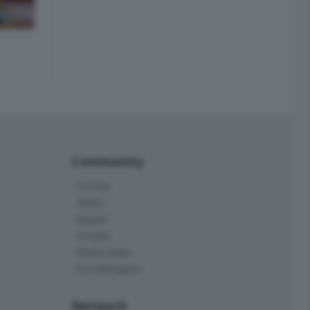
Community
Corner
Skille
Eppen
Orobie
Delta Index
Eco.Bergamo
Network