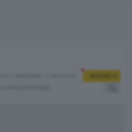
CITÀ
ABBONAMENTI
NECROLOGIE
BERGAMO TV
IZI
PODCAST
DOSSIER