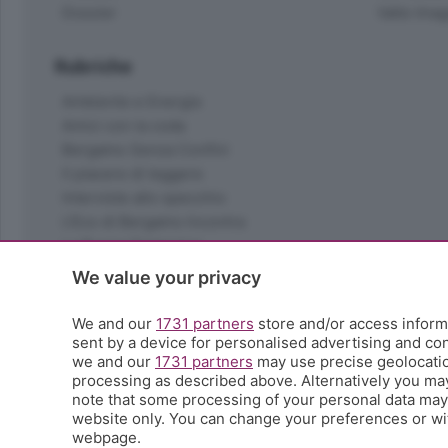
Dossier
Valle Ima
Rubriche
Ambiente e Energia
Amici con la coda
Bergamo Senza Confini
Il piacere di leggere
Interviste allo specchio
L'Eco di Bergamo Incontra
La Buona Domenica
La salute
We value your privacy
Le tue foto
Moda e tendenze
We and our
1731 partners
store and/or access informa
Orobie
sent by a device for personalised advertising and c
we and our
1731 partners
may use precise geolocation
La domenica del villaggio
processing as described above. Alternatively you ma
Ricette (quasi) perfette
note that some processing of your personal data may n
Scienza e Tecnologia
website only. You can change your preferences or wit
Tic Tac
webpage.