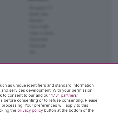
Bergamo TV
Radio Alta
Kendoo
L'Eco Cafè
Case in festa
Edoomark
StoryLab
Ark
uch as unique identifiers and standard information
h and services development. With your permission
k to consent to our and our
1731 partners
’
s before consenting or to refuse consenting. Please
 processing. Your preferences will apply to this
icking the
privacy policy
button at the bottom of the