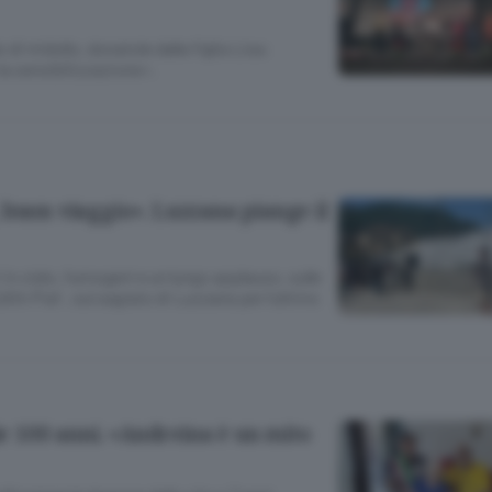
 di midollo, donatole dalla figlia Lisa:
a sensibilizzazione».
 buon viaggio». Luzzana piange il
 in cielo, fumogeni e un lungo applauso, sulle
ith Piaf , sul sagrato di Luzzana per l’ultimo
 100 anni. «Andreina è un mito