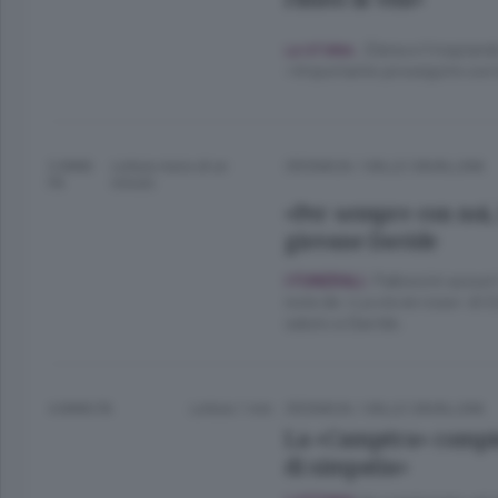
Elena e il trapiando
.
LA STORIA
«Importante proseguire con l
3 ANNI
Lettura meno di un
CRONACA
/
VALLE CAVALLINA
FA
minuto.
«Per sempre con noi,
giovane Davide
Palloncini azzurri
I FUNERALI.
note de «La vie en rose» di Ed
saluto a Davide.
4 ANNI FA
Lettura 1 min.
CRONACA
/
VALLE CAVALLINA
La «Campéra» compie
di simpatia»