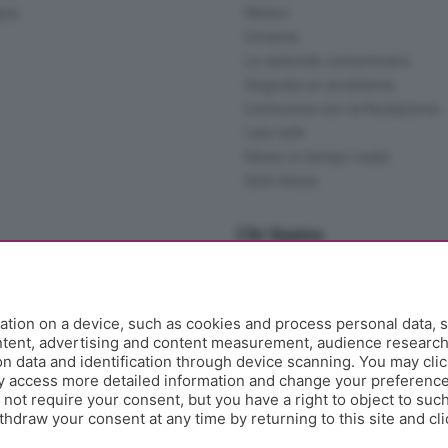
gna
Meteo
Cinema
Le aziende comunicano
Segnala un problema
Comunica con la Redazione
I più letti
News in tempo reale
Skill Alexa
Chi Siamo
Redazione
Editore
Contatti
tion on a device, such as cookies and process personal data, s
Collabora con noi
ontent, advertising and content measurement, audience researc
 data and identification through device scanning. You may clic
Privacy e Policy
y access more detailed information and change your preference
ot require your consent, but you have a right to object to such
hdraw your consent at any time by returning to this site and cl