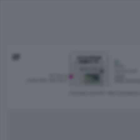
SFOGLIA
OGGI
L’EDIZIONE DIGITALE
PARZ NUVO
CRONACA
SPORT
ECONOMIA
C
Ambiente e Energia
Bergamo Città
Classifica UEFA C
Ami
Eppen
League
La rivista online dedicata al
Bergamo Senza Confini
Val Brembana
Il 
al tempo libero di Bergamo 
Classifiche