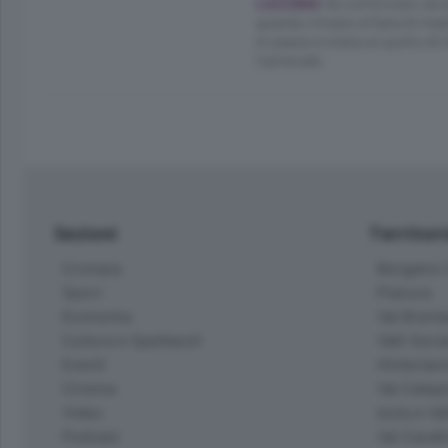
Ha cominciato ad af
LUZZANA
quando rimase orfana di madre.
In paese è stata un punto di 
Carnevale.
Sezioni
Territor
Cronaca
Bergamo C
Sport
Pianura
Economia
Val Bremb
Cultura e Spettacoli
Valli Seria
Eventi
Hinterlan
Cinema
Val Calepi
Video
Isola e Va
Podcast
Val Cavall