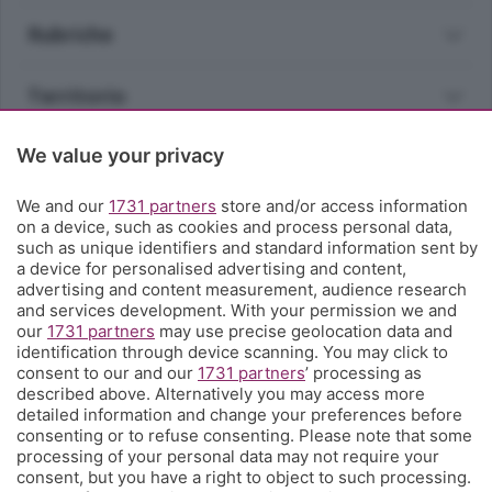
Rubriche
Territorio
We value your privacy
Servizi
We and our
1731 partners
store and/or access information
Chi Siamo
on a device, such as cookies and process personal data,
such as unique identifiers and standard information sent by
a device for personalised advertising and content,
Community
advertising and content measurement, audience research
and services development. With your permission we and
our
1731 partners
may use precise geolocation data and
Network
identification through device scanning. You may click to
consent to our and our
1731 partners
’ processing as
described above. Alternatively you may access more
detailed information and change your preferences before
consenting or to refuse consenting. Please note that some
processing of your personal data may not require your
consent, but you have a right to object to such processing.
© COPYRIGHT 2026 - S.E.S.A.A.B. S.p.a. con sede in Viale