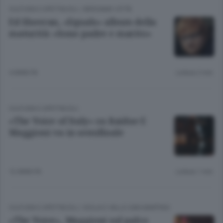
CULTURA E SPETTACOLI
/
BERGAMO CITTÀ
Ed Sheeran, «Equals» album della
maturità: «Sono padre e marito»
4 ANNI FA
Lettura 2 min.
CULTURA E SPETTACOLI
«The Voice of Italy» su Raidue E
Maggioni va in semifinale
12 ANNI FA
Lettura 1 min.
CULTURA E SPETTACOLI
/
ISOLA E VALLE SAN MARTINO
«The Voice», Maggioni sul palco