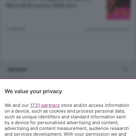
Mercoledì nuova sfida live
12 ANNI FA
Lettura meno di un minuto.
Sezioni
Rubriche
We value your privacy
Territorio
We and our
1731 partners
store and/or access information
on a device, such as cookies and process personal data,
such as unique identifiers and standard information sent
Servizi
by a device for personalised advertising and content,
advertising and content measurement, audience research
and services development. With your permission we and