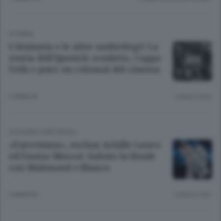
STORIES
L’Atalanta e le altre underdog/1 La
storia dell’Ipswich: scudetto, Coppa
Uefa e pure un colossal del cinema
2 ANNI FA
Lettura 5 min.
CULTURA E SPETTACOLI
«Eurovision», esclusi Achille Lauro
ed Emma Muscat. Sabato la finale
con Mahmood e Blanco
4 ANNI FA
Lettura 2 min.