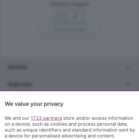
Continua a leggere
3
Ricerca avanzata
Sezioni
Rubriche
Territorio
We value your privacy
We and our
Servizi
1733 partners
store and/or access information
on a device, such as cookies and process personal data,
such as unique identifiers and standard information sent by
Chi Siamo
a device for personalised advertising and content,