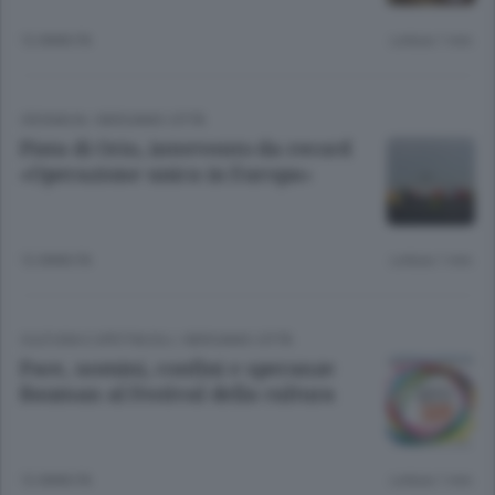
12 ANNI FA
Lettura 1 min.
CRONACA
/
BERGAMO CITTÀ
Pista di Orio, intervento da record
«Operazione unica in Europa»
12 ANNI FA
Lettura 1 min.
CULTURA E SPETTACOLI
/
BERGAMO CITTÀ
Pace, uomini, confini e speranze
Bauman al Festival della cultura
12 ANNI FA
Lettura 1 min.