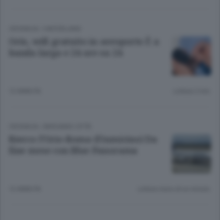
CRONACA
/
HINTERLAND
Orio, wifi gratuito in aeroporto È a
banda larga e 24 ore su 24
12 ANNI FA
Lettura 2 min.
CRONACA
/
BERGAMO CITTÀ
Riecco l’Orio-Roma (Fiumicino) Da
fine mese con Blue Panorama
12 ANNI FA
Lettura meno di un minuto.