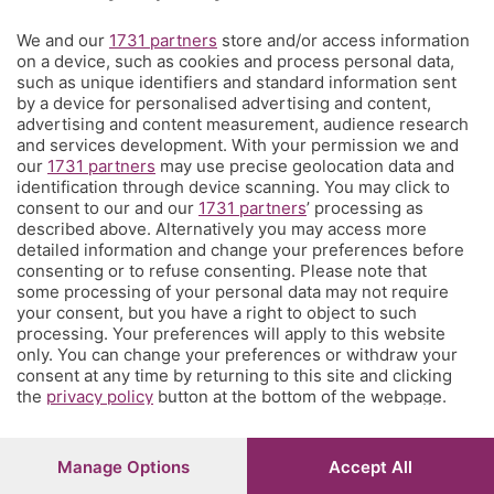
Territorio
We and our
1731 partners
store and/or access information
on a device, such as cookies and process personal data,
such as unique identifiers and standard information sent
Servizi
by a device for personalised advertising and content,
advertising and content measurement, audience research
and services development. With your permission we and
Chi Siamo
our
1731 partners
may use precise geolocation data and
identification through device scanning. You may click to
consent to our and our
1731 partners
’ processing as
Community
described above. Alternatively you may access more
detailed information and change your preferences before
consenting or to refuse consenting. Please note that
Network
some processing of your personal data may not require
your consent, but you have a right to object to such
processing. Your preferences will apply to this website
only. You can change your preferences or withdraw your
consent at any time by returning to this site and clicking
the
privacy policy
button at the bottom of the webpage.
© COPYRIGHT 2026 - S.E.S.A.A.B. S.p.a. con sede in Viale
Papa Giovanni XXIII, 118 24121 Bergamo - E' vietata la
riproduzione anche parziale
Manage Options
Accept All
Iscritta al Registro Imprese di Bergamo al n.243762 |