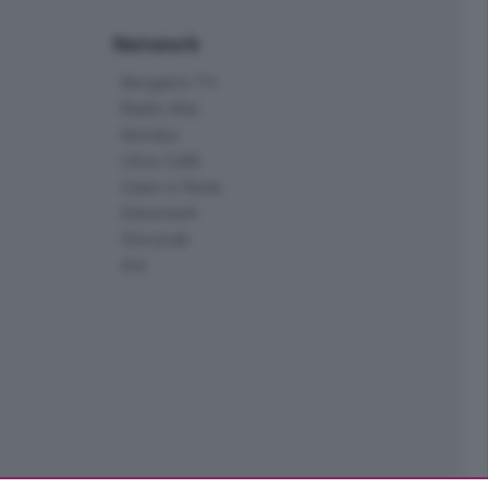
Network
Bergamo TV
Radio Alta
Kendoo
L'Eco Cafè
Case in festa
Edoomark
StoryLab
Ark