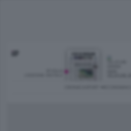
SFOGLIA
OGGI
L’EDIZIONE DIGITALE
VELATURE S
CRONACA
SPORT
ECONOMIA
C
Ambiente e Energia
Bergamo Città
Classifica UEFA C
Ami
Eppen
League
La rivista online dedicata al
Bergamo Senza Confini
Val Brembana
Il 
al tempo libero di Bergamo 
Classifiche