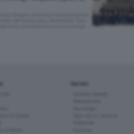
anza di Bergamo diretta da Francesca Sperani
el teatro del famoso parco divertimenti. Sono
ngo lavoro di preparazione sono pronte per
io
Servizi
ittà
Edizione digitale
Abbonamenti
ana
Necrologie
na e di Scalve
Ogni vita un racconto
d
Pubblicità
o e Sebino
Concorsi