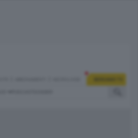
CITÀ
ABBONAMENTI
NECROLOGIE
BERGAMO TV
IZI
PODCAST
DOSSIER