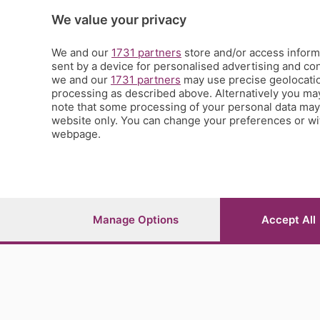
Scienza e Tecnologia
We value your privacy
Tic Tac
Volontariato
We and our
1731 partners
store and/or access informa
StoryLab
sent by a device for personalised advertising and c
Il punto
we and our
1731 partners
may use precise geolocation
processing as described above. Alternatively you ma
L'EcoCafè
note that some processing of your personal data may n
Editoriali
website only. You can change your preferences or wit
webpage.
© COPYRIGHT 2026 - S.E.S.A.A.B. S.p.a. con sede in Vial
riproduzione anche parziale
Iscritta al Registro Imprese di Bergamo al n.243762 | Ca
Manage Options
Accept All