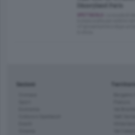
Disneyland Paris
La scuola di d
SPETTACOLO.
è stata scelta per esibirsi n
47 giovanissime e dopo un lu
lo show.
Sezioni
Territor
Cronaca
Bergamo C
Sport
Pianura
Economia
Val Bremb
Cultura e Spettacoli
Valli Seria
Eventi
Hinterlan
Cinema
Val Calepi