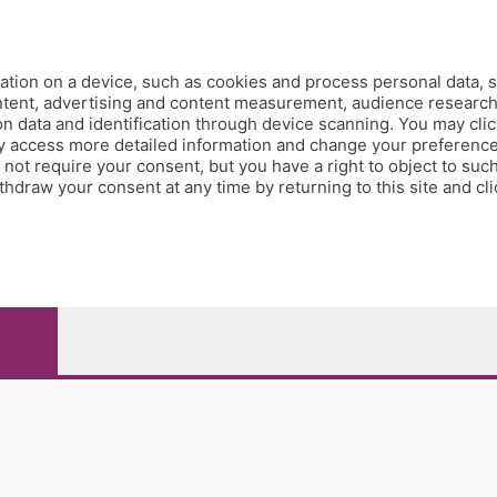
tion on a device, such as cookies and process personal data, s
ontent, advertising and content measurement, audience researc
 data and identification through device scanning. You may clic
y access more detailed information and change your preference
ot require your consent, but you have a right to object to such
hdraw your consent at any time by returning to this site and cl
e Papa Giovanni XXIII, 118 24121 Bergamo - E' vietata la
pitale sociale Euro 10.000.000 i.v.