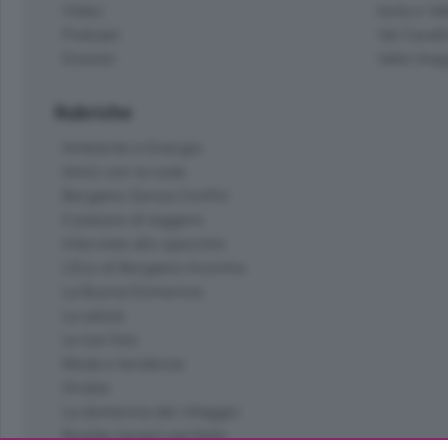
Video
Isola e Va
Podcast
Val Cavall
Dossier
Valle Ima
Rubriche
Ambiente e Energia
Amici con la coda
Bergamo Senza Confini
Il piacere di leggere
Interviste allo specchio
L'Eco di Bergamo Incontra
La Buona Domenica
La salute
Le tue foto
Moda e tendenze
Orobie
La domenica del villaggio
Ricette (quasi) perfette