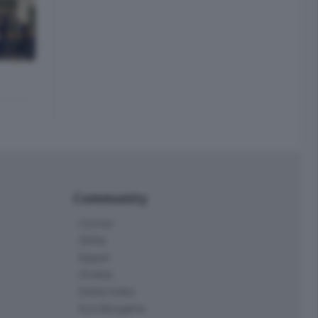
Community
Corner
Skille
Eppen
Orobie
Delta Index
Eco.Bergamo