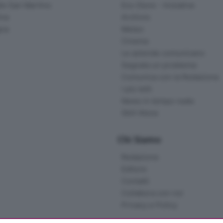
lle San Martino
Eco Store - Iniziative
ina
Archivio
gna
Meteo
Cinema
Le aziende comunicano
Segnala un problema
Comunica con la Redazione
I più letti
News in tempo reale
Skill Alexa
Chi Siamo
Redazione
Editore
Contatti
Collabora con noi
Privacy e Policy