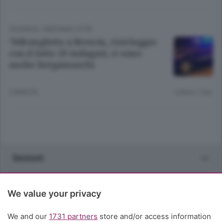
CRONACA
/
BERGAMO CITTÀ
’Ndrangheta a Brescia, riciclaggio
con il lotto 29 indagati, ci sono
anche bergamaschi
5 ANNI FA
Lettura 1 min.
Sezioni
Rubriche
We value your privacy
Territorio
We and our
1731 partners
store and/or access information