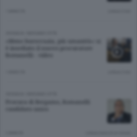
1 ANNO FA
Lettura 3 min.
CRONACA
/
BERGAMO CITTÀ
«Meno burocrazia, più umanità»: si
è insediato il nuovo procuratore
Romanelli - video
1 ANNO FA
Lettura 2 min.
CRONACA
/
BERGAMO CITTÀ
Procura di Bergamo, Romanelli
candidato unico
2 ANNI FA
Lettura meno di un minuto.