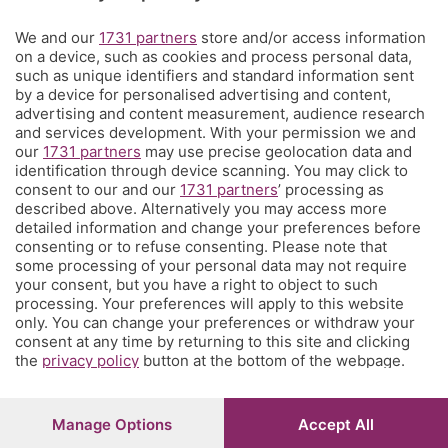
Territorio
We and our
1731 partners
store and/or access information
on a device, such as cookies and process personal data,
such as unique identifiers and standard information sent
Servizi
by a device for personalised advertising and content,
advertising and content measurement, audience research
and services development. With your permission we and
Chi Siamo
our
1731 partners
may use precise geolocation data and
identification through device scanning. You may click to
consent to our and our
1731 partners
’ processing as
Community
described above. Alternatively you may access more
detailed information and change your preferences before
consenting or to refuse consenting. Please note that
Network
some processing of your personal data may not require
your consent, but you have a right to object to such
processing. Your preferences will apply to this website
only. You can change your preferences or withdraw your
consent at any time by returning to this site and clicking
the
privacy policy
button at the bottom of the webpage.
© COPYRIGHT 2026 - S.E.S.A.A.B. S.p.a. con sede in Viale
Papa Giovanni XXIII, 118 24121 Bergamo - E' vietata la
riproduzione anche parziale
Manage Options
Accept All
Iscritta al Registro Imprese di Bergamo al n.243762 |