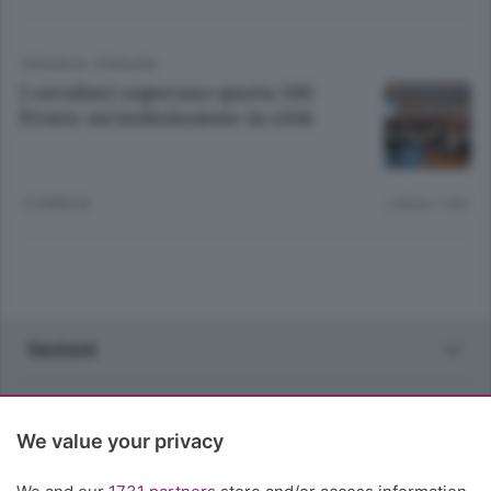
CRONACA
/
PIANURA
I cavalieri superano quota 500
Presto un’intitolazione in città
12 ANNI FA
Lettura 1 min.
Sezioni
Rubriche
We value your privacy
Territorio