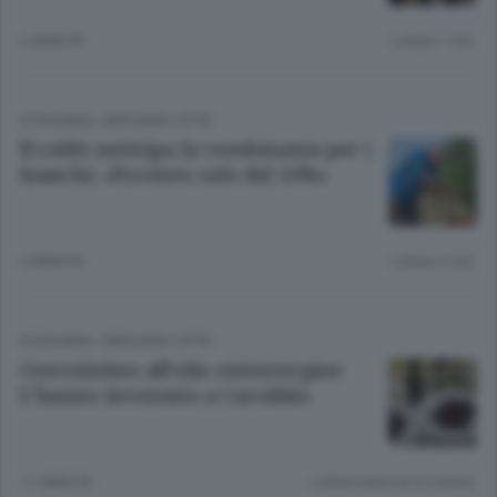
2 ANNI FA
Lettura 1 min.
ECONOMIA
/
BERGAMO CITTÀ
Il caldo anticipa la vendemmia per i
bianchi: «Previsto calo del 10%»
3 ANNI FA
Lettura 2 min.
ECONOMIA
/
BERGAMO CITTÀ
Cioccolatino all’olio extravergine
L’hanno inventato a Carobbio
11 ANNI FA
Lettura meno di un minuto.