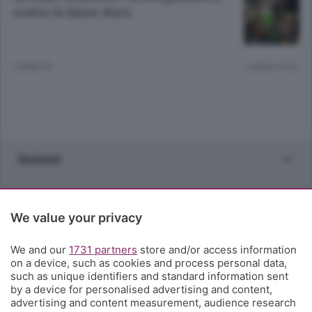
scatta la linea dura
4 ANNI FA
Lettura 3 min.
Sezioni
Rubriche
We value your privacy
Territorio
We and our
1731 partners
store and/or access information
on a device, such as cookies and process personal data,
Servizi
such as unique identifiers and standard information sent
by a device for personalised advertising and content,
advertising and content measurement, audience research