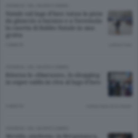
CRONACA
/
VAL CALEPIO E SEBINO
Natale sul lago d’Iseo: torna la pista
da ghiaccio a Sarnico e a Tavernola
la casetta di Babbo Natale in una
grotta
3 ANNI FA
Lettura 2 min.
CRONACA
/
VAL CALEPIO E SEBINO
Ritorna lo «Sbarazzo», lo shopping
in super saldo in riva al lago d’Iseo
3 ANNI FA
Lettura meno di un minuto.
CRONACA
/
VAL CALEPIO E SEBINO
Movida «molesta» in Bergamasca,