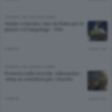
CRONACA
/
VAL CALEPIO E SEBINO
Natale a Sarnico, luci da fiaba per le
piazze e il lungolago - Foto
2 ANNI FA
Lettura 1 min.
CRONACA
/
VAL CALEPIO E SEBINO
Protesta sulla movida «silenziata»:
«Stop ai contributi per i fuochi»
3 ANNI FA
Lettura 2 min.