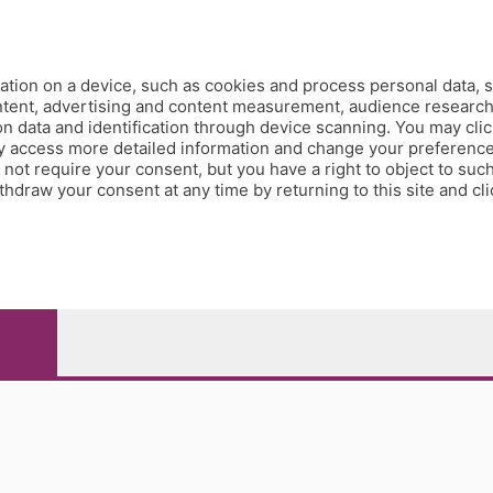
Redazione
Editore
Contatti
tion on a device, such as cookies and process personal data, s
Collabora con noi
ontent, advertising and content measurement, audience researc
 data and identification through device scanning. You may clic
Privacy e Policy
y access more detailed information and change your preference
ot require your consent, but you have a right to object to such
hdraw your consent at any time by returning to this site and cl
e Papa Giovanni XXIII, 118 24121 Bergamo - E' vietata la
pitale sociale Euro 10.000.000 i.v.